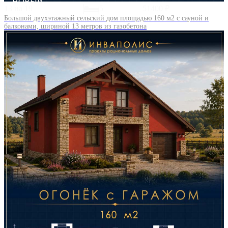
НОВЫЙ
13 на 19
5
51400 ₽
Большой двухэтажный сельский дом площадью 160 м2 с сауной и
балконами, шириной 13 метров из газобетона