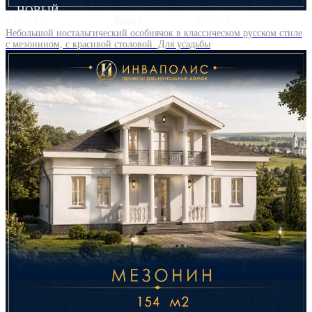
НОВЫЙ
10 на 13
4
55900 ₽
Небольшой ностальгический особнячок в классическом русском стиле
с мезонином, с красивой столовой. Для усадьбы