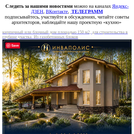
Следить за нашими новостями
можно на каналах
Яндекс-
ДЗЕН
,
ВКонтакте
,
ТЕЛЕГРАММ
подписывайтесь, участвуйте в обсуждениях, читайте советы
архитекторов, наблюдайте нашу проектную «кухню»
кирпичный или блочный дом площадью 150 м2, для строительства в
глубине участка. Из газобетонных блоков
Save