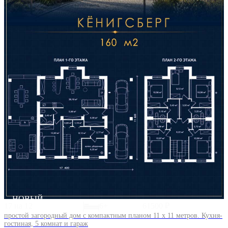
НОВЫЙ
17 на 12
6+
61500 ₽
простой загородный дом с компактным планом 11 х 11 метров. Кухня-
гостиная, 5 комнат и гараж