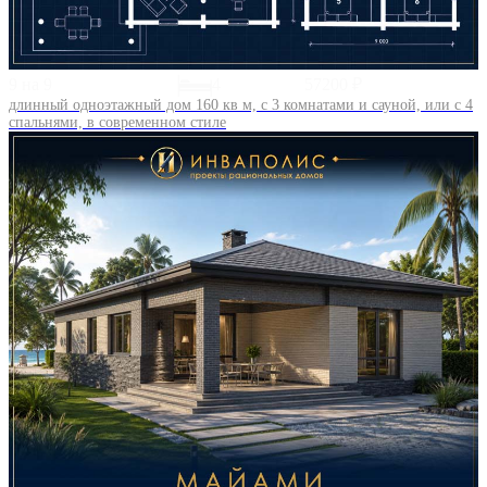
9 на 9
4
57200 ₽
длинный одноэтажный дом 160 кв м, с 3 комнатами и сауной, или с 4
спальнями, в современном стиле