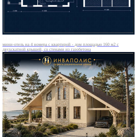
12 на 13
5
61600 ₽
мини-отель на 4 номера с квартирой - дом площадью 160 м2 с
двухскатной крышей, со стенами из газобетона