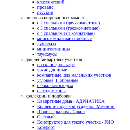
классический
прованс
русский
число изолированных комнат
с 2 спальнями (двухкомнатные)
с 3 спальнями (трехкомнатные)
с 4 спальнями (4-комнатные)
многокомнатные семейные
дуплексы
минигостиницы
таунхаусы
для нестандартных участков
на склоне, рельефе
узкие длинные
компактные, для маленьких участков
угловые, Г-образные
с боковым входом
с входом с юга
коллекции и подборки
Квадратные дома - АДРИАТИКА
Коллекция русской усадьбы - Мезонин
Шале с эркером - Сокол
Светлый
Конструктор для узкого участка - РИО
Комфорт