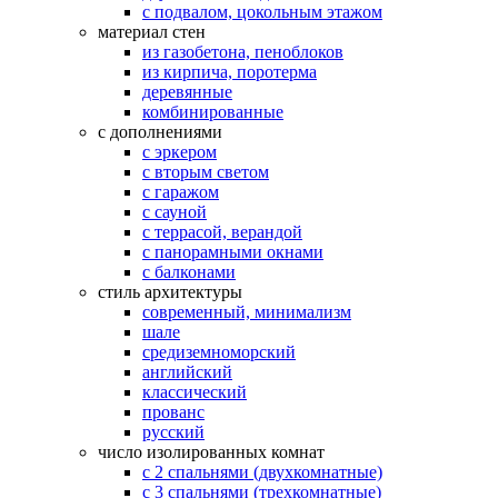
с подвалом, цокольным этажом
материал стен
из газобетона, пеноблоков
из кирпича, поротерма
деревянные
комбинированные
с дополнениями
с эркером
с вторым светом
с гаражом
с сауной
с террасой, верандой
с панорамными окнами
с балконами
стиль архитектуры
современный, минимализм
шале
средиземноморский
английский
классический
прованс
русский
число изолированных комнат
с 2 спальнями (двухкомнатные)
с 3 спальнями (трехкомнатные)