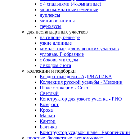
с 4 спальнями (4-комнатные)
многокомнатные семейные
дуплексы
минигостиницы
таунхаусы
для нестандартных участков
на склоне, рельефе
узкие длинные
компактные, для маленьких участков
угловые, Г-образные
с боковым входом
с входом с юга
коллекции и подборки
Квадратные дома - АДРИАТИКА
Коллекция русской усадьбы - Мезонин
Шале с эркером - Сокол
Светлый
Конструктор для узкого участка - РИО
Комфорт
Кроха
Мальта
Кантри
Балтика
Конструктор усадьбы шале - Европейский
простые, бюджетные, эконом-класс