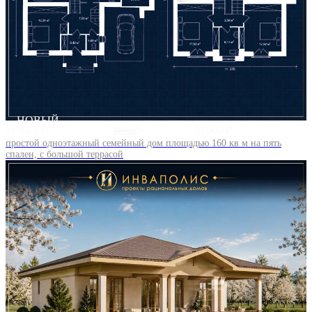
НОВЫЙ
11 на 13
5
57500 ₽
простой одноэтажный семейный дом площадью 160 кв м на пять
спален, с большой террасой