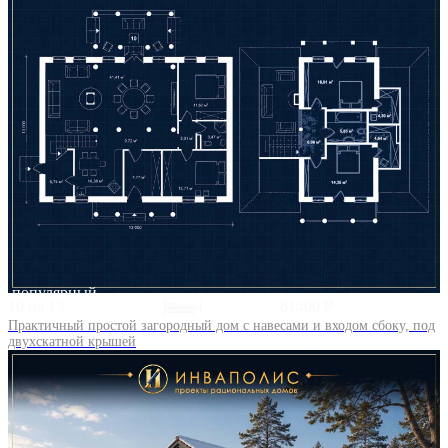
популярный
10 на 13
4
61400 ₽
Практичный простой загородный дом с навесами и входом сбоку, под
двухскатной крышей