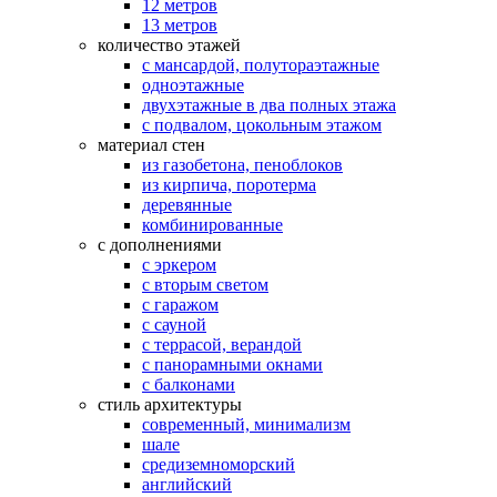
12 метров
13 метров
количество этажей
с мансардой, полутораэтажные
одноэтажные
двухэтажные в два полных этажа
с подвалом, цокольным этажом
материал стен
из газобетона, пеноблоков
из кирпича, поротерма
деревянные
комбинированные
с дополнениями
с эркером
с вторым светом
с гаражом
с сауной
с террасой, верандой
с панорамными окнами
с балконами
стиль архитектуры
современный, минимализм
шале
средиземноморский
английский