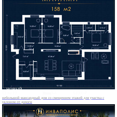
НОВЫЙ
13 на 19
3-4
61000 ₽
небольшой мансардный дом со смещением этажей для участка с
уклоном от дороги