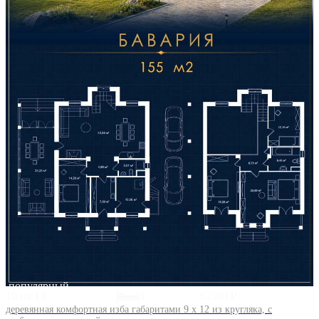
популярный
10 на 13
4
62500 ₽
деревянная комфортная изба габаритами 9 х 12 из кругляка, с