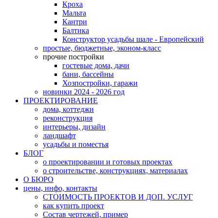
Кроха
Мальта
Кантри
Балтика
Конструктор усадьбы шале - Европейский
простые, бюджетные, эконом-класс
прочие постройки
гостевые дома, дачи
бани, бассейны
Хозпостройки, гаражи
новинки 2024 - 2026 год
ПРОЕКТИРОВАНИЕ
дома, коттеджи
реконструкция
интерьеры, дизайн
ландшафт
усадьбы и поместья
БЛОГ
о проектировании и готовых проектах
о строительстве, конструкциях, материалах
О БЮРО
цены, инфо, контакты
СТОИМОСТЬ ПРОЕКТОВ И ДОП. УСЛУГ
как купить проект
Состав чертежей, пример