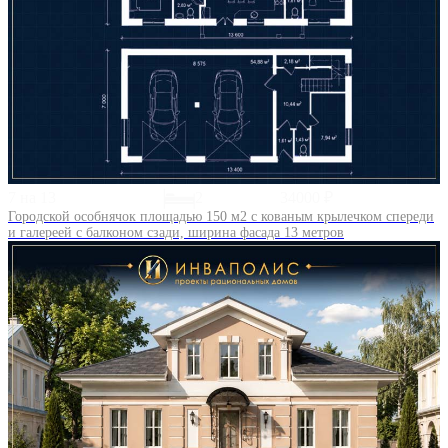
7 на 13
2
34000 ₽
Городской особнячок площадью 150 м2 с кованым крылечком спереди
и галереей с балконом сзади, ширина фасада 13 метров