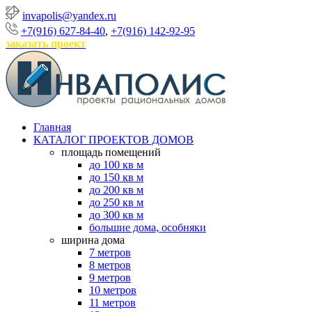
invapolis@yandex.ru
+7(916) 627-84-40
,
+7(916) 142-92-95
заказать проект
Главная
КАТАЛОГ ПРОЕКТОВ ДОМОВ
площадь помещений
до 100 кв м
до 150 кв м
до 200 кв м
до 250 кв м
до 300 кв м
большие дома, особняки
ширина дома
7 метров
8 метров
9 метров
10 метров
11 метров