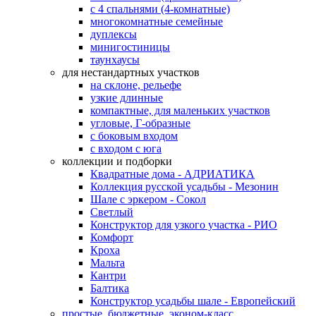
с 4 спальнями (4-комнатные)
многокомнатные семейные
дуплексы
минигостиницы
таунхаусы
для нестандартных участков
на склоне, рельефе
узкие длинные
компактные, для маленьких участков
угловые, Г-образные
с боковым входом
с входом с юга
коллекции и подборки
Квадратные дома - АДРИАТИКА
Коллекция русской усадьбы - Мезонин
Шале с эркером - Сокол
Светлый
Конструктор для узкого участка - РИО
Комфорт
Кроха
Мальта
Кантри
Балтика
Конструктор усадьбы шале - Европейский
простые, бюджетные, эконом-класс