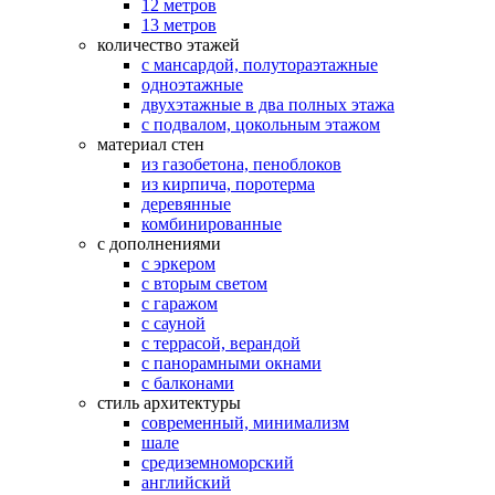
12 метров
13 метров
количество этажей
с мансардой, полутораэтажные
одноэтажные
двухэтажные в два полных этажа
с подвалом, цокольным этажом
материал стен
из газобетона, пеноблоков
из кирпича, поротерма
деревянные
комбинированные
с дополнениями
с эркером
с вторым светом
с гаражом
с сауной
с террасой, верандой
с панорамными окнами
с балконами
стиль архитектуры
современный, минимализм
шале
средиземноморский
английский