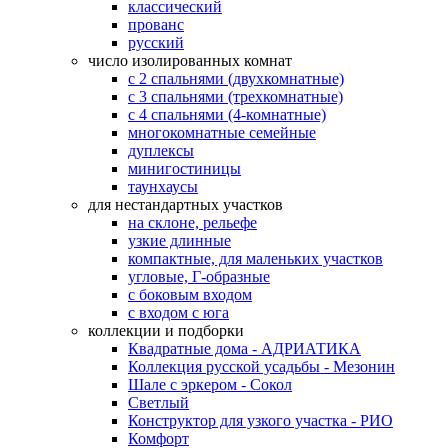
классический
прованс
русский
число изолированных комнат
с 2 спальнями (двухкомнатные)
с 3 спальнями (трехкомнатные)
с 4 спальнями (4-комнатные)
многокомнатные семейные
дуплексы
минигостиницы
таунхаусы
для нестандартных участков
на склоне, рельефе
узкие длинные
компактные, для маленьких участков
угловые, Г-образные
с боковым входом
с входом с юга
коллекции и подборки
Квадратные дома - АДРИАТИКА
Коллекция русской усадьбы - Мезонин
Шале с эркером - Сокол
Светлый
Конструктор для узкого участка - РИО
Комфорт