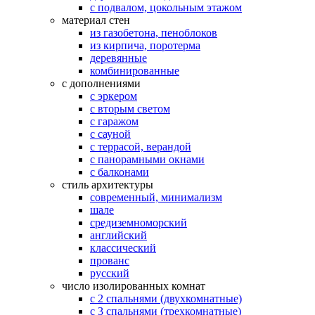
с подвалом, цокольным этажом
материал стен
из газобетона, пеноблоков
из кирпича, поротерма
деревянные
комбинированные
с дополнениями
с эркером
с вторым светом
с гаражом
с сауной
с террасой, верандой
с панорамными окнами
с балконами
стиль архитектуры
современный, минимализм
шале
средиземноморский
английский
классический
прованс
русский
число изолированных комнат
с 2 спальнями (двухкомнатные)
с 3 спальнями (трехкомнатные)