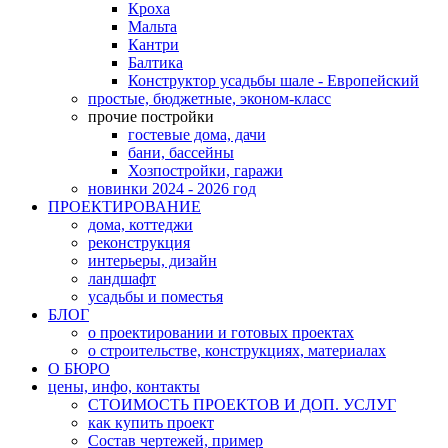
Кроха
Мальта
Кантри
Балтика
Конструктор усадьбы шале - Европейский
простые, бюджетные, эконом-класс
прочие постройки
гостевые дома, дачи
бани, бассейны
Хозпостройки, гаражи
новинки 2024 - 2026 год
ПРОЕКТИРОВАНИЕ
дома, коттеджи
реконструкция
интерьеры, дизайн
ландшафт
усадьбы и поместья
БЛОГ
о проектировании и готовых проектах
о строительстве, конструкциях, материалах
О БЮРО
цены, инфо, контакты
СТОИМОСТЬ ПРОЕКТОВ И ДОП. УСЛУГ
как купить проект
Состав чертежей, пример