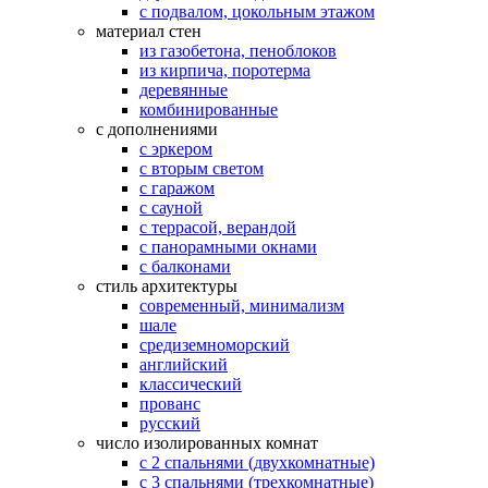
с подвалом, цокольным этажом
материал стен
из газобетона, пеноблоков
из кирпича, поротерма
деревянные
комбинированные
с дополнениями
с эркером
с вторым светом
с гаражом
с сауной
с террасой, верандой
с панорамными окнами
с балконами
стиль архитектуры
современный, минимализм
шале
средиземноморский
английский
классический
прованс
русский
число изолированных комнат
с 2 спальнями (двухкомнатные)
с 3 спальнями (трехкомнатные)