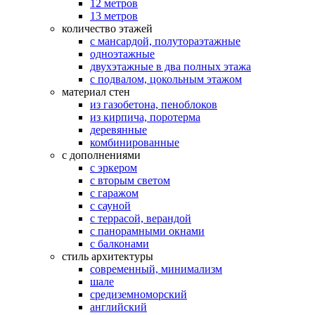
12 метров
13 метров
количество этажей
с мансардой, полутораэтажные
одноэтажные
двухэтажные в два полных этажа
с подвалом, цокольным этажом
материал стен
из газобетона, пеноблоков
из кирпича, поротерма
деревянные
комбинированные
с дополнениями
с эркером
с вторым светом
с гаражом
с сауной
с террасой, верандой
с панорамными окнами
с балконами
стиль архитектуры
современный, минимализм
шале
средиземноморский
английский