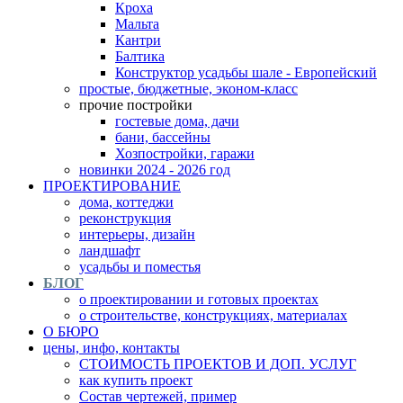
Кроха
Мальта
Кантри
Балтика
Конструктор усадьбы шале - Европейский
простые, бюджетные, эконом-класс
прочие постройки
гостевые дома, дачи
бани, бассейны
Хозпостройки, гаражи
новинки 2024 - 2026 год
ПРОЕКТИРОВАНИЕ
дома, коттеджи
реконструкция
интерьеры, дизайн
ландшафт
усадьбы и поместья
БЛОГ
о проектировании и готовых проектах
о строительстве, конструкциях, материалах
О БЮРО
цены, инфо, контакты
СТОИМОСТЬ ПРОЕКТОВ И ДОП. УСЛУГ
как купить проект
Состав чертежей, пример