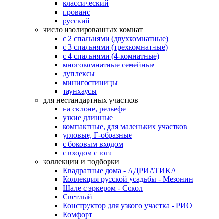
классический
прованс
русский
число изолированных комнат
с 2 спальнями (двухкомнатные)
с 3 спальнями (трехкомнатные)
с 4 спальнями (4-комнатные)
многокомнатные семейные
дуплексы
минигостиницы
таунхаусы
для нестандартных участков
на склоне, рельефе
узкие длинные
компактные, для маленьких участков
угловые, Г-образные
с боковым входом
с входом с юга
коллекции и подборки
Квадратные дома - АДРИАТИКА
Коллекция русской усадьбы - Мезонин
Шале с эркером - Сокол
Светлый
Конструктор для узкого участка - РИО
Комфорт