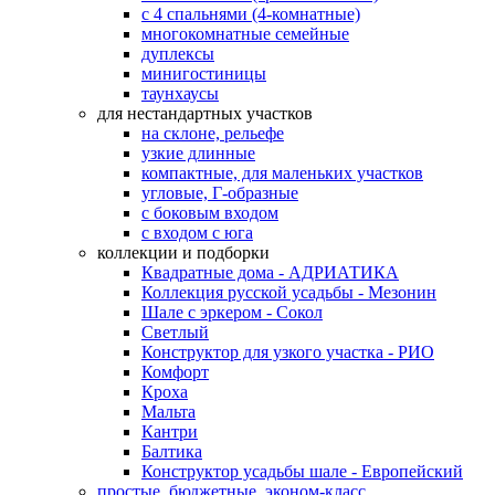
с 4 спальнями (4-комнатные)
многокомнатные семейные
дуплексы
минигостиницы
таунхаусы
для нестандартных участков
на склоне, рельефе
узкие длинные
компактные, для маленьких участков
угловые, Г-образные
с боковым входом
с входом с юга
коллекции и подборки
Квадратные дома - АДРИАТИКА
Коллекция русской усадьбы - Мезонин
Шале с эркером - Сокол
Светлый
Конструктор для узкого участка - РИО
Комфорт
Кроха
Мальта
Кантри
Балтика
Конструктор усадьбы шале - Европейский
простые, бюджетные, эконом-класс