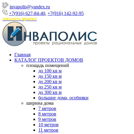
invapolis@yandex.ru
+7(916) 627-84-40
,
+7(916) 142-92-95
заказать проект
Главная
КАТАЛОГ ПРОЕКТОВ ДОМОВ
площадь помещений
до 100 кв м
до 150 кв м
до 200 кв м
до 250 кв м
до 300 кв м
большие дома, особняки
ширина дома
7 метров
8 метров
9 метров
10 метров
11 метров