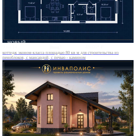
НОВЫЙ
9 на 14
3
48000* ₽
коттедж эконом-класса площадью 80 кв м для строительства из
пеноблоков, с мансардой, с печью - камином