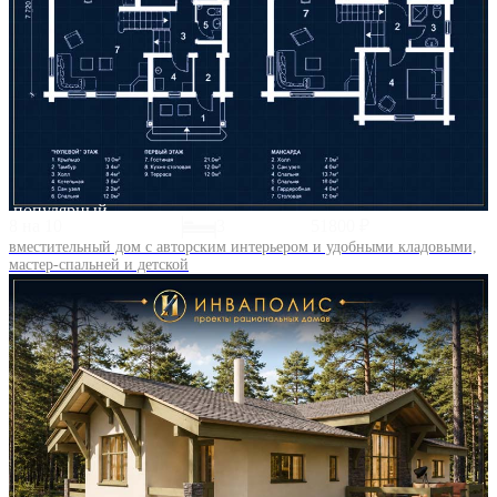
популярный
8 на 10
3
51800 ₽
вместительный дом с авторским интерьером и удобными кладовыми,
мастер-спальней и детской