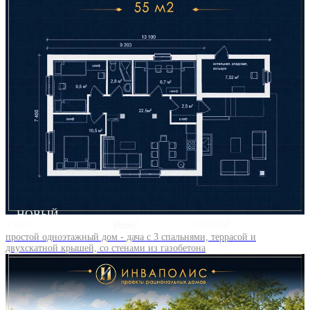
НОВЫЙ
7 на 9
3
36800 ₽
простой одноэтажный дом - дача с 3 спальнями, террасой и
двухскатной крышей, со стенами из газобетона