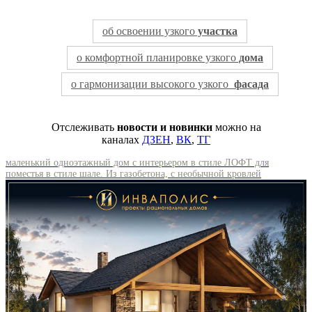
об освоении узкого
участка
о комфортной планировке узкого
дома
о гармонизации высокого узкого
фасада
Отслеживать
новости и новинки
можно на
каналах
ДЗЕН
,
ВК
,
ТГ
маленький одноэтажный дом с интерьером в стиле ЛОФТ для
поместья в стиле шале. Из газобетона, с необычной кровлей