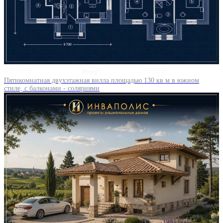
9.7 на 11
5
47000 ₽
Пятикомнатная двухэтажная вилла площадью 130 кв м в южном
стиле, с балконами - соляриями