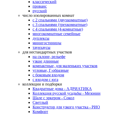
классический
прованс
русский
число изолированных комнат
с 2 спальнями (двухкомнатные)
с 3 спальнями (трехкомнатные)
с 4 спальнями (4-комнатные)
многокомнатные семейные
дуплексы
минигостиницы
таунхаусы
для нестандартных участков
на склоне, рельефе
узкие длинные
компактные, для маленьких участков
угловые, Г-образные
с боковым входом
с входом с юга
коллекции и подборки
Квадратные дома - АДРИАТИКА
Коллекция русской усадьбы - Мезонин
Шале с эркером - Сокол
Светлый
Конструктор для узкого участка - РИО
Комфорт