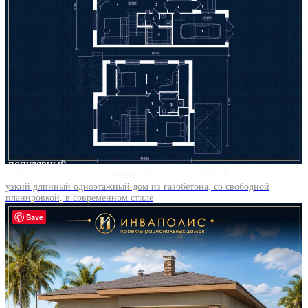
популярный
9 на 15
3-4
58000 ₽
узкий длинный одноэтажный дом из газобетона, со свободной
планировкой, в современном стиле
Save