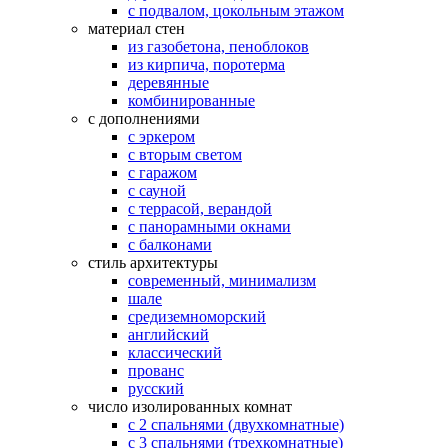
с подвалом, цокольным этажом
материал стен
из газобетона, пеноблоков
из кирпича, поротерма
деревянные
комбинированные
с дополнениями
с эркером
с вторым светом
с гаражом
с сауной
с террасой, верандой
с панорамными окнами
с балконами
стиль архитектуры
современный, минимализм
шале
средиземноморский
английский
классический
прованс
русский
число изолированных комнат
с 2 спальнями (двухкомнатные)
с 3 спальнями (трехкомнатные)