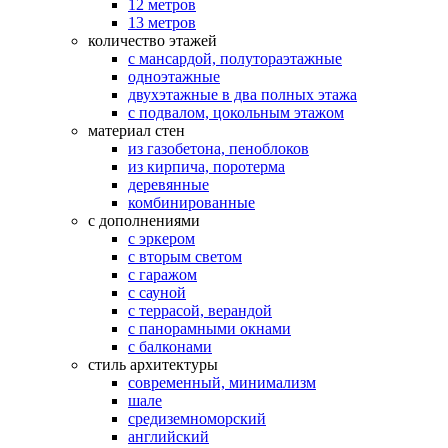
12 метров
13 метров
количество этажей
с мансардой, полутораэтажные
одноэтажные
двухэтажные в два полных этажа
с подвалом, цокольным этажом
материал стен
из газобетона, пеноблоков
из кирпича, поротерма
деревянные
комбинированные
с дополнениями
с эркером
с вторым светом
с гаражом
с сауной
с террасой, верандой
с панорамными окнами
с балконами
стиль архитектуры
современный, минимализм
шале
средиземноморский
английский