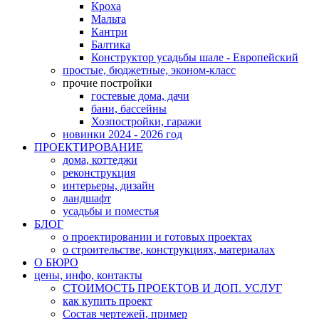
Кроха
Мальта
Кантри
Балтика
Конструктор усадьбы шале - Европейский
простые, бюджетные, эконом-класс
прочие постройки
гостевые дома, дачи
бани, бассейны
Хозпостройки, гаражи
новинки 2024 - 2026 год
ПРОЕКТИРОВАНИЕ
дома, коттеджи
реконструкция
интерьеры, дизайн
ландшафт
усадьбы и поместья
БЛОГ
о проектировании и готовых проектах
о строительстве, конструкциях, материалах
О БЮРО
цены, инфо, контакты
СТОИМОСТЬ ПРОЕКТОВ И ДОП. УСЛУГ
как купить проект
Состав чертежей, пример