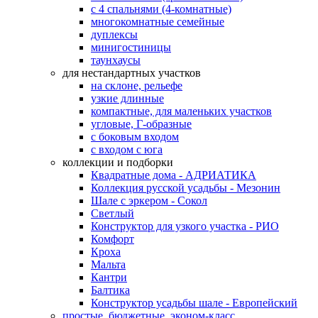
с 4 спальнями (4-комнатные)
многокомнатные семейные
дуплексы
минигостиницы
таунхаусы
для нестандартных участков
на склоне, рельефе
узкие длинные
компактные, для маленьких участков
угловые, Г-образные
с боковым входом
с входом с юга
коллекции и подборки
Квадратные дома - АДРИАТИКА
Коллекция русской усадьбы - Мезонин
Шале с эркером - Сокол
Светлый
Конструктор для узкого участка - РИО
Комфорт
Кроха
Мальта
Кантри
Балтика
Конструктор усадьбы шале - Европейский
простые, бюджетные, эконом-класс