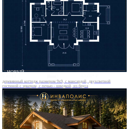
НОВЫЙ
9 на 13
3
47000* ₽
деревянный коттедж размером 9х9, с мансардой, двухсветной
гостиной с эркером, с печью - шведкой, из бруса