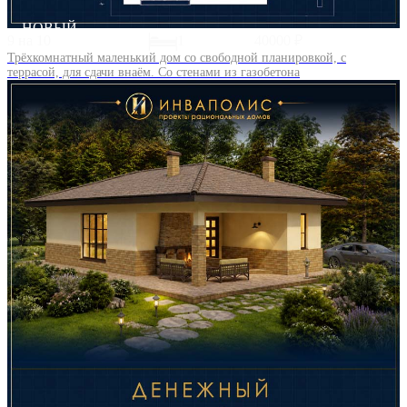
НОВЫЙ
9 на 10
1
40000 ₽
Трёхкомнатный маленький дом со свободной планировкой, с
террасой, для сдачи внаём. Со стенами из газобетона