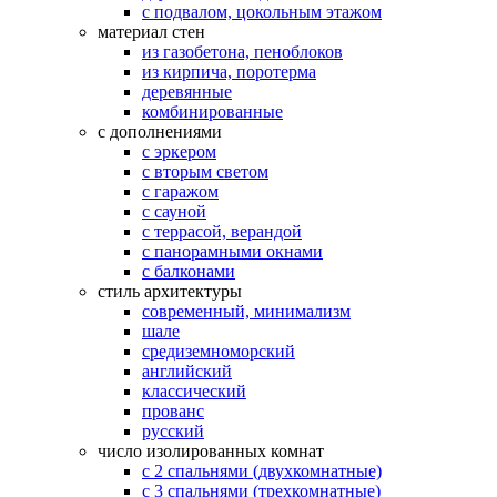
с подвалом, цокольным этажом
материал стен
из газобетона, пеноблоков
из кирпича, поротерма
деревянные
комбинированные
с дополнениями
с эркером
с вторым светом
с гаражом
с сауной
с террасой, верандой
с панорамными окнами
с балконами
стиль архитектуры
современный, минимализм
шале
средиземноморский
английский
классический
прованс
русский
число изолированных комнат
с 2 спальнями (двухкомнатные)
с 3 спальнями (трехкомнатные)