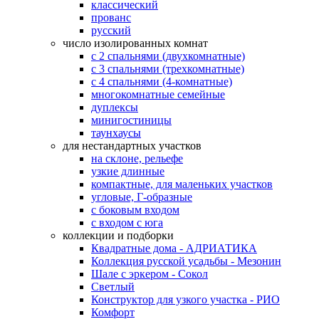
классический
прованс
русский
число изолированных комнат
с 2 спальнями (двухкомнатные)
с 3 спальнями (трехкомнатные)
с 4 спальнями (4-комнатные)
многокомнатные семейные
дуплексы
минигостиницы
таунхаусы
для нестандартных участков
на склоне, рельефе
узкие длинные
компактные, для маленьких участков
угловые, Г-образные
с боковым входом
с входом с юга
коллекции и подборки
Квадратные дома - АДРИАТИКА
Коллекция русской усадьбы - Мезонин
Шале с эркером - Сокол
Светлый
Конструктор для узкого участка - РИО
Комфорт