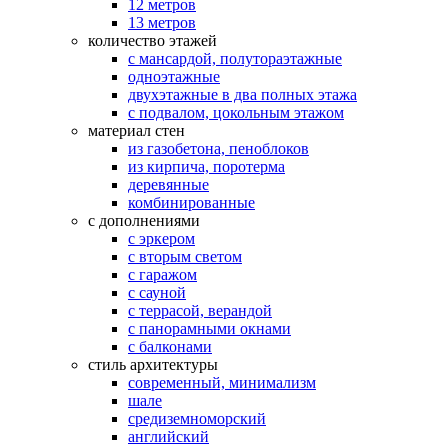
12 метров
13 метров
количество этажей
с мансардой, полутораэтажные
одноэтажные
двухэтажные в два полных этажа
с подвалом, цокольным этажом
материал стен
из газобетона, пеноблоков
из кирпича, поротерма
деревянные
комбинированные
с дополнениями
с эркером
с вторым светом
с гаражом
с сауной
с террасой, верандой
с панорамными окнами
с балконами
стиль архитектуры
современный, минимализм
шале
средиземноморский
английский