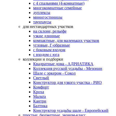
с 4 спальнями (4-комнатные)
многокомнатные семейные
дуплексы
минигостиницы
таунхаусы
для нестандартных участков
на склоне, рельефе
узкие длинные
компактные, для маленьких участков
угловые, Г-образные
с боковым входом
с входом с юга
коллекции и подборки
Квадратные дома - АДРИАТИКА
Коллекция русской усадьбы - Мезонин
Шале с эркером - Сокол
Светлый
Конструктор для узкого участка - РИО
Комфорт
Кроха
Мальта
Кантри
Балтика
Конструктор усадьбы шале - Европейский
простые, бюджетные, эконом-класс