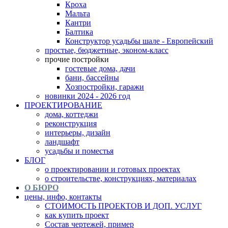
Кроха
Мальта
Кантри
Балтика
Конструктор усадьбы шале - Европейский
простые, бюджетные, эконом-класс
прочие постройки
гостевые дома, дачи
бани, бассейны
Хозпостройки, гаражи
новинки 2024 - 2026 год
ПРОЕКТИРОВАНИЕ
дома, коттеджи
реконструкция
интерьеры, дизайн
ландшафт
усадьбы и поместья
БЛОГ
о проектировании и готовых проектах
о строительстве, конструкциях, материалах
О БЮРО
цены, инфо, контакты
СТОИМОСТЬ ПРОЕКТОВ И ДОП. УСЛУГ
как купить проект
Состав чертежей, пример