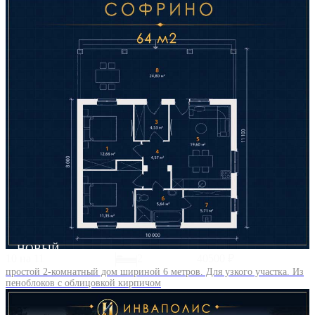
НОВЫЙ
10 на 11
2
40500 ₽
простой 2-комнатный дом шириной 6 метров. Для узкого участка. Из
пеноблоков с облицовкой кирпичом