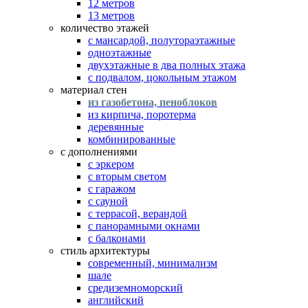
12 метров
13 метров
количество этажей
с мансардой, полутораэтажные
одноэтажные
двухэтажные в два полных этажа
с подвалом, цокольным этажом
материал стен
из газобетона, пеноблоков
из кирпича, поротерма
деревянные
комбинированные
с дополнениями
с эркером
с вторым светом
с гаражом
с сауной
с террасой, верандой
с панорамными окнами
с балконами
стиль архитектуры
современный, минимализм
шале
средиземноморский
английский