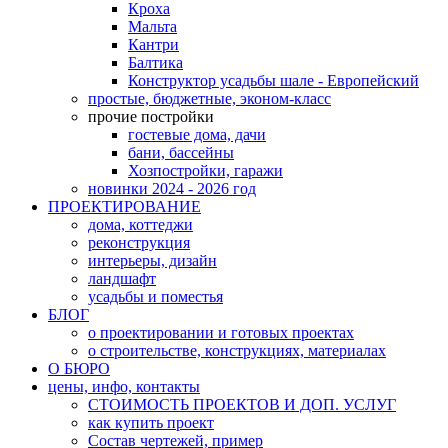
Кроха
Мальта
Кантри
Балтика
Конструктор усадьбы шале - Европейский
простые, бюджетные, эконом-класс
прочие постройки
гостевые дома, дачи
бани, бассейны
Хозпостройки, гаражи
новинки 2024 - 2026 год
ПРОЕКТИРОВАНИЕ
дома, коттеджи
реконструкция
интерьеры, дизайн
ландшафт
усадьбы и поместья
БЛОГ
о проектировании и готовых проектах
о строительстве, конструкциях, материалах
О БЮРО
цены, инфо, контакты
СТОИМОСТЬ ПРОЕКТОВ И ДОП. УСЛУГ
как купить проект
Состав чертежей, пример