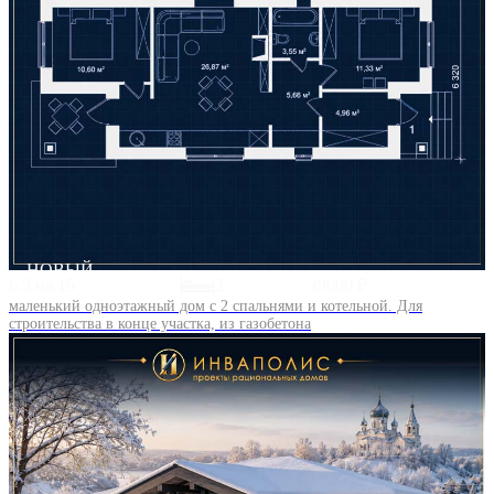
НОВЫЙ
6.3 на 15
2
39000 ₽
маленький одноэтажный дом с 2 спальнями и котельной. Для
строительства в конце участка, из газобетона