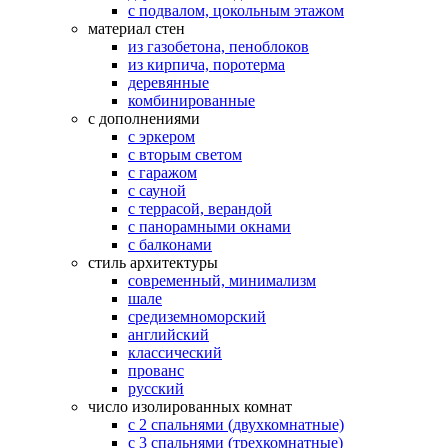
с подвалом, цокольным этажом
материал стен
из газобетона, пеноблоков
из кирпича, поротерма
деревянные
комбинированные
с дополнениями
с эркером
с вторым светом
с гаражом
с сауной
с террасой, верандой
с панорамными окнами
с балконами
стиль архитектуры
современный, минимализм
шале
средиземноморский
английский
классический
прованс
русский
число изолированных комнат
с 2 спальнями (двухкомнатные)
с 3 спальнями (трехкомнатные)