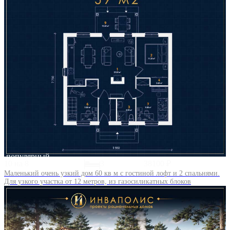
популярный
10 на 8
3
38100 ₽
Маленький очень узкий дом 60 кв м с гостиной лофт и 2 спальнями.
Для узкого участка от 12 метров, из газосиликатных блоков