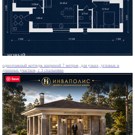
НОВЫЙ
6.3 на 15
2
39000 ₽
одноэтажный коттедж шириной 7 метров, для узких, угловых и
длинных участков, с 3 спальнями
Save