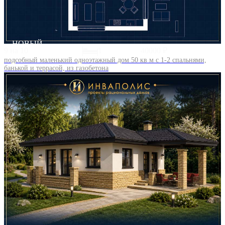
НОВЫЙ
9 на 10
1
40000 ₽
подсобный маленький одноэтажный дом 50 кв м с 1-2 спальнями,
банькой и террасой, из газобетона