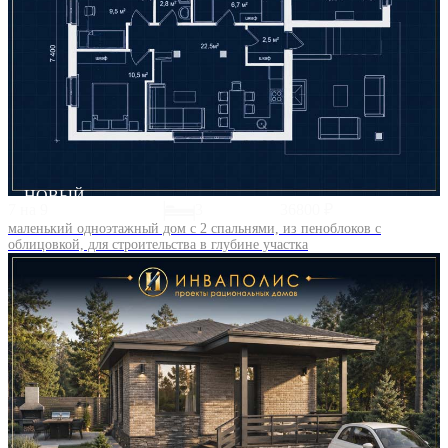
НОВЫЙ
7 на 9
3
36800 ₽
маленький одноэтажный дом с 2 спальнями, из пеноблоков с
облицовкой, для строительства в глубине участка