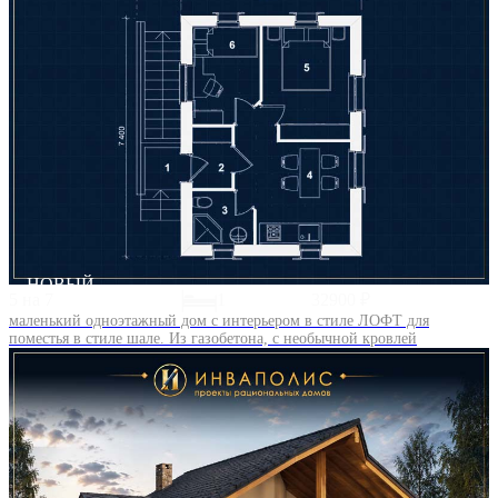
НОВЫЙ
5 на 7
1
32900 ₽
маленький одноэтажный дом с интерьером в стиле ЛОФТ для
поместья в стиле шале. Из газобетона, с необычной кровлей