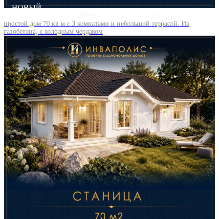
НОВЫЙ
7 на 12
3
41500 ₽
простой дом 70 кв м с 3 комнатами и небольшой террасой. Из
газобетона, с холодным чердаком