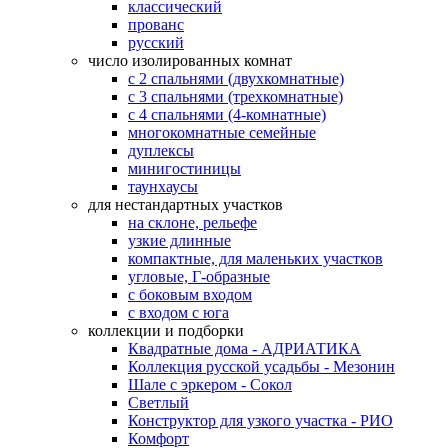
классический
прованс
русский
число изолированных комнат
с 2 спальнями (двухкомнатные)
с 3 спальнями (трехкомнатные)
с 4 спальнями (4-комнатные)
многокомнатные семейные
дуплексы
минигостиницы
таунхаусы
для нестандартных участков
на склоне, рельефе
узкие длинные
компактные, для маленьких участков
угловые, Г-образные
с боковым входом
с входом с юга
коллекции и подборки
Квадратные дома - АДРИАТИКА
Коллекция русской усадьбы - Мезонин
Шале с эркером - Сокол
Светлый
Конструктор для узкого участка - РИО
Комфорт