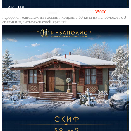
АКЦИЯ
8 на 10
2
38500
35000
₽
недорогой одноэтажный домик площадью 60 кв м из пеноблоков, с 3
спальнями, четырехскатной крышей