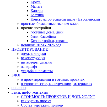
Кроха
Мальта
Кантри
Балтика
Конструктор усадьбы шале - Европейский
простые, бюджетные, эконом-класс
прочие постройки
гостевые дома, дачи
бани, бассейны
Хозпостройки, гаражи
новинки 2024 - 2026 год
ПРОЕКТИРОВАНИЕ
дома, коттеджи
реконструкция
интерьеры, дизайн
ландшафт
усадьбы и поместья
БЛОГ
о проектировании и готовых проектах
о строительстве, конструкциях, материалах
О БЮРО
цены, инфо, контакты
СТОИМОСТЬ ПРОЕКТОВ И ДОП. УСЛУГ
как купить проект
Состав чертежей, пример