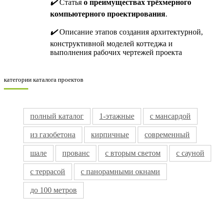
✔️
Статья
о преимуществах трёхмерного
компьютерного проектирования
.
✔️
Описание этапов создания архитектурной,
конструктивной моделей коттеджа и
выполнения рабочих чертежей проекта
категории каталога проектов
полный каталог
1-этажные
с мансардой
из газобетона
кирпичные
современный
шале
прованс
с вторым светом
с сауной
с террасой
с панорамными окнами
до 100 метров