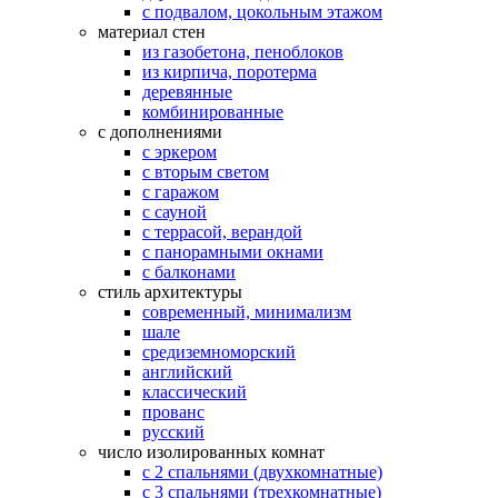
с подвалом, цокольным этажом
материал стен
из газобетона, пеноблоков
из кирпича, поротерма
деревянные
комбинированные
с дополнениями
с эркером
с вторым светом
с гаражом
с сауной
с террасой, верандой
с панорамными окнами
с балконами
стиль архитектуры
современный, минимализм
шале
средиземноморский
английский
классический
прованс
русский
число изолированных комнат
с 2 спальнями (двухкомнатные)
с 3 спальнями (трехкомнатные)