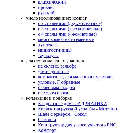
классический
прованс
русский
число изолированных комнат
с 2 спальнями (двухкомнатные)
с 3 спальнями (трехкомнатные)
с 4 спальнями (4-комнатные)
многокомнатные семейные
дуплексы
минигостиницы
таунхаусы
для нестандартных участков
на склоне, рельефе
узкие длинные
компактные, для маленьких участков
угловые, Г-образные
с боковым входом
с входом с юга
коллекции и подборки
Квадратные дома - АДРИАТИКА
Коллекция русской усадьбы - Мезонин
Шале с эркером - Сокол
Светлый
Конструктор для узкого участка - РИО
Комфорт