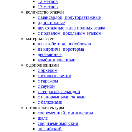
12 метров
13 метров
количество этажей
с мансардой, полутораэтажные
одноэтажные
двухэтажные в два полных этажа
с подвалом, цокольным этажом
материал стен
из газобетона, пеноблоков
из кирпича, поротерма
деревянные
комбинированные
с дополнениями
с эркером
с вторым светом
с гаражом
с сауной
с террасой, верандой
с панорамными окнами
с балконами
стиль архитектуры
современный, минимализм
шале
средиземноморский
английский