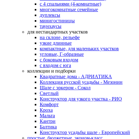
с 4 спальнями (4-комнатные)
многокомнатные семейные
дуплексы
минигостиницы
таунхаусы
для нестандартных участков
на склоне, рельефе
узкие длинные
компактные, для маленьких участков
угловые, Г-образные
с боковым входом
с входом с юга
коллекции и подборки
Квадратные дома - АДРИАТИКА
Коллекция русской усадьбы - Мезонин
Шале с эркером - Сокол
Светлый
Конструктор для узкого участка - РИО
Комфорт
Кроха
Мальта
Кантри
Балтика
Конструктор усадьбы шале - Европейский
простые, бюджетные, эконом-класс