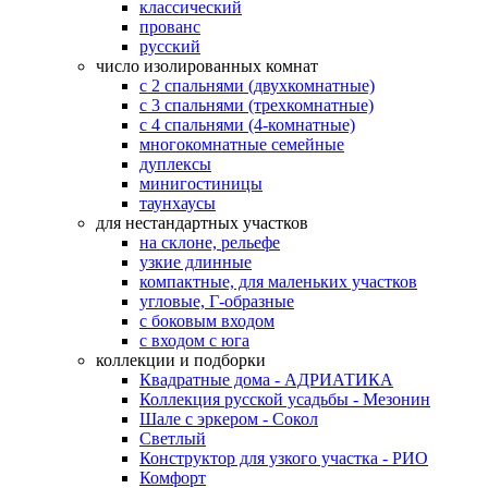
классический
прованс
русский
число изолированных комнат
с 2 спальнями (двухкомнатные)
с 3 спальнями (трехкомнатные)
с 4 спальнями (4-комнатные)
многокомнатные семейные
дуплексы
минигостиницы
таунхаусы
для нестандартных участков
на склоне, рельефе
узкие длинные
компактные, для маленьких участков
угловые, Г-образные
с боковым входом
с входом с юга
коллекции и подборки
Квадратные дома - АДРИАТИКА
Коллекция русской усадьбы - Мезонин
Шале с эркером - Сокол
Светлый
Конструктор для узкого участка - РИО
Комфорт