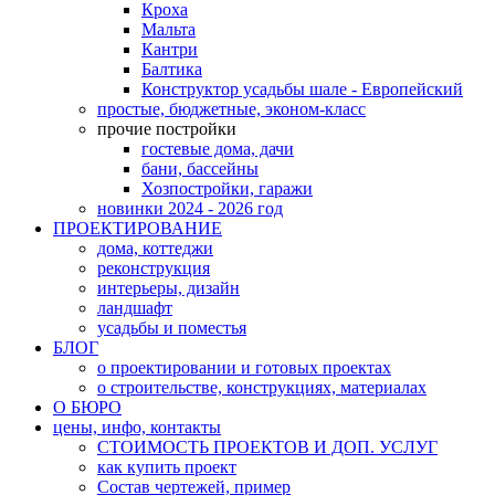
Кроха
Мальта
Кантри
Балтика
Конструктор усадьбы шале - Европейский
простые, бюджетные, эконом-класс
прочие постройки
гостевые дома, дачи
бани, бассейны
Хозпостройки, гаражи
новинки 2024 - 2026 год
ПРОЕКТИРОВАНИЕ
дома, коттеджи
реконструкция
интерьеры, дизайн
ландшафт
усадьбы и поместья
БЛОГ
о проектировании и готовых проектах
о строительстве, конструкциях, материалах
О БЮРО
цены, инфо, контакты
СТОИМОСТЬ ПРОЕКТОВ И ДОП. УСЛУГ
как купить проект
Состав чертежей, пример