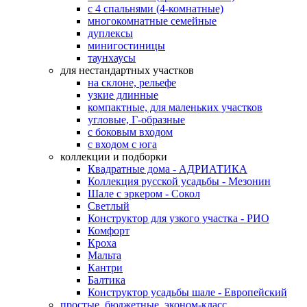
с 4 спальнями (4-комнатные)
многокомнатные семейные
дуплексы
минигостиницы
таунхаусы
для нестандартных участков
на склоне, рельефе
узкие длинные
компактные, для маленьких участков
угловые, Г-образные
с боковым входом
с входом с юга
коллекции и подборки
Квадратные дома - АДРИАТИКА
Коллекция русской усадьбы - Мезонин
Шале с эркером - Сокол
Светлый
Конструктор для узкого участка - РИО
Комфорт
Кроха
Мальта
Кантри
Балтика
Конструктор усадьбы шале - Европейский
простые, бюджетные, эконом-класс