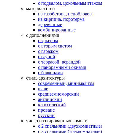
с подвалом, цокольным этажом
материал стен
из газобетона, пеноблоков
из кирпича, поротерма
деревянные
комбинированные
с дополнениями
с эркером
с вторым светом
с гаражом
с сауной
с террасой, верандой
с панорамными окнами
с балконами
стиль архитектуры
современный, минимализм
шале
средиземноморский
английский
классический
прованс
русский
число изолированных комнат
с 2 спальнями (двухкомнатные)
с 3 спальнями (трехкомнатные)