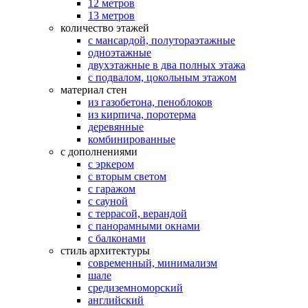
12 метров
13 метров
количество этажей
с мансардой, полутораэтажные
одноэтажные
двухэтажные в два полных этажа
с подвалом, цокольным этажом
материал стен
из газобетона, пеноблоков
из кирпича, поротерма
деревянные
комбинированные
с дополнениями
с эркером
с вторым светом
с гаражом
с сауной
с террасой, верандой
с панорамными окнами
с балконами
стиль архитектуры
современный, минимализм
шале
средиземноморский
английский