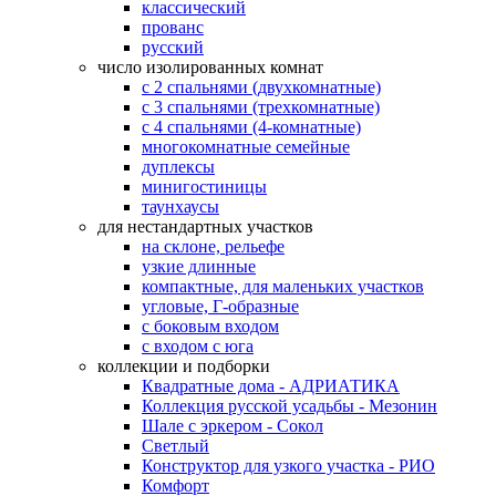
классический
прованс
русский
число изолированных комнат
с 2 спальнями (двухкомнатные)
с 3 спальнями (трехкомнатные)
с 4 спальнями (4-комнатные)
многокомнатные семейные
дуплексы
минигостиницы
таунхаусы
для нестандартных участков
на склоне, рельефе
узкие длинные
компактные, для маленьких участков
угловые, Г-образные
с боковым входом
с входом с юга
коллекции и подборки
Квадратные дома - АДРИАТИКА
Коллекция русской усадьбы - Мезонин
Шале с эркером - Сокол
Светлый
Конструктор для узкого участка - РИО
Комфорт