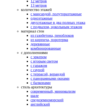
12 метров
13 метров
количество этажей
с мансардой, полутораэтажные
одноэтажные
двухэтажные в два полных этажа
с подвалом, цокольным этажом
материал стен
из газобетона, пеноблоков
из кирпича, поротерма
деревянные
комбинированные
с дополнениями
с эркером
с вторым светом
с гаражом
с сауной
с террасой, верандой
с панорамными окнами
с балконами
стиль архитектуры
современный, минимализм
шале
средиземноморский
английский