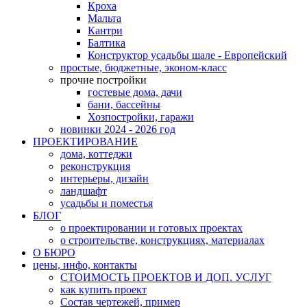
Кроха
Мальта
Кантри
Балтика
Конструктор усадьбы шале - Европейский
простые, бюджетные, эконом-класс
прочие постройки
гостевые дома, дачи
бани, бассейны
Хозпостройки, гаражи
новинки 2024 - 2026 год
ПРОЕКТИРОВАНИЕ
дома, коттеджи
реконструкция
интерьеры, дизайн
ландшафт
усадьбы и поместья
БЛОГ
о проектировании и готовых проектах
о строительстве, конструкциях, материалах
О БЮРО
цены, инфо, контакты
СТОИМОСТЬ ПРОЕКТОВ И ДОП. УСЛУГ
как купить проект
Состав чертежей, пример