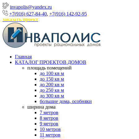
invapolis@yandex.ru
+7(916) 627-84-40
,
+7(916) 142-92-95
заказать проект
Главная
КАТАЛОГ ПРОЕКТОВ ДОМОВ
площадь помещений
до 100 кв м
до 150 кв м
до 200 кв м
до 250 кв м
до 300 кв м
большие дома, особняки
ширина дома
7 метров
8 метров
9 метров
10 метров
11 метров