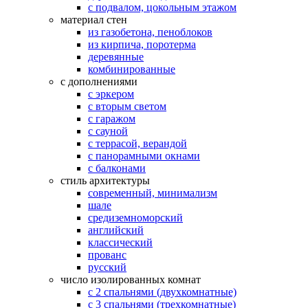
с подвалом, цокольным этажом
материал стен
из газобетона, пеноблоков
из кирпича, поротерма
деревянные
комбинированные
с дополнениями
с эркером
с вторым светом
с гаражом
с сауной
с террасой, верандой
с панорамными окнами
с балконами
стиль архитектуры
современный, минимализм
шале
средиземноморский
английский
классический
прованс
русский
число изолированных комнат
с 2 спальнями (двухкомнатные)
с 3 спальнями (трехкомнатные)