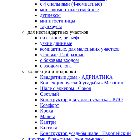
с 4 спальнями (4-комнатные)
многокомнатные семейные
дуплексы
минигостиницы
таунхаусы
для нестандартных участков
на склоне, рельефе
узкие длинные
компактные, для маленьких участков
угловые, Г-образные
с боковым входом
с входом с юга
коллекции и подборки
Квадратные дома - АДРИАТИКА
Коллекция русской усадьбы - Мезонин
Шале с эркером - Сокол
Светлый
Конструктор для узкого участка - РИО
Комфорт
Кроха
Мальта
Кантри
Балтика
Конструктор усадьбы шале - Европейский
простые, бюджетные, эконом-класс