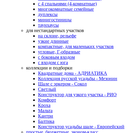
с 4 спальнями (4-комнатные)
многокомнатные семейные
дуплексы
минигостиницы
таунхаусы
для нестандартных участков
на склоне, рельефе
узкие длинные
компактные, для маленьких участков
угловые, Г-образные
с боковым входом
с входом с юга
коллекции и подборки
Квадратные дома - АДРИАТИКА
Коллекция русской усадьбы - Мезонин
Шале с эркером - Сокол
Светлый
Конструктор для узкого участка - РИО
Комфорт
Кроха
Мальта
Кантри
Балтика
Конструктор усадьбы шале - Европейский
простые, бюджетные, эконом-класс