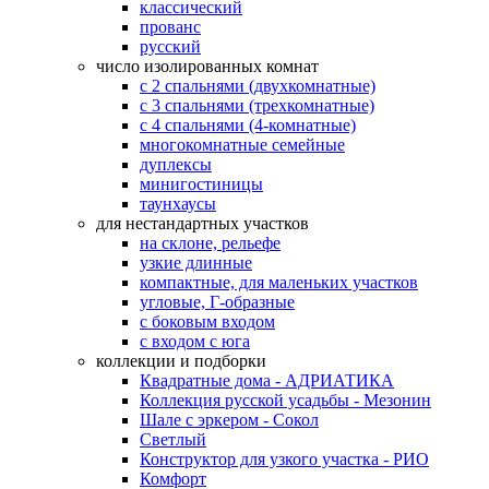
классический
прованс
русский
число изолированных комнат
с 2 спальнями (двухкомнатные)
с 3 спальнями (трехкомнатные)
с 4 спальнями (4-комнатные)
многокомнатные семейные
дуплексы
минигостиницы
таунхаусы
для нестандартных участков
на склоне, рельефе
узкие длинные
компактные, для маленьких участков
угловые, Г-образные
с боковым входом
с входом с юга
коллекции и подборки
Квадратные дома - АДРИАТИКА
Коллекция русской усадьбы - Мезонин
Шале с эркером - Сокол
Светлый
Конструктор для узкого участка - РИО
Комфорт