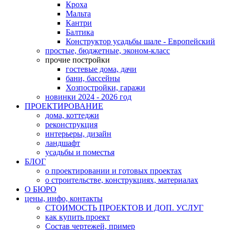
Кроха
Мальта
Кантри
Балтика
Конструктор усадьбы шале - Европейский
простые, бюджетные, эконом-класс
прочие постройки
гостевые дома, дачи
бани, бассейны
Хозпостройки, гаражи
новинки 2024 - 2026 год
ПРОЕКТИРОВАНИЕ
дома, коттеджи
реконструкция
интерьеры, дизайн
ландшафт
усадьбы и поместья
БЛОГ
о проектировании и готовых проектах
о строительстве, конструкциях, материалах
О БЮРО
цены, инфо, контакты
СТОИМОСТЬ ПРОЕКТОВ И ДОП. УСЛУГ
как купить проект
Состав чертежей, пример