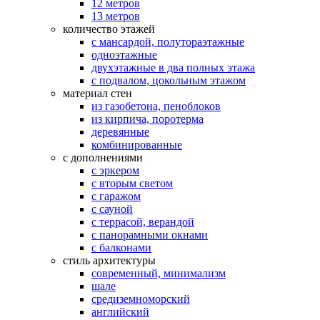
12 метров
13 метров
количество этажей
с мансардой, полутораэтажные
одноэтажные
двухэтажные в два полных этажа
с подвалом, цокольным этажом
материал стен
из газобетона, пеноблоков
из кирпича, поротерма
деревянные
комбинированные
с дополнениями
с эркером
с вторым светом
с гаражом
с сауной
с террасой, верандой
с панорамными окнами
с балконами
стиль архитектуры
современный, минимализм
шале
средиземноморский
английский