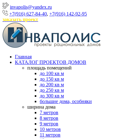
invapolis@yandex.ru
+7(916) 627-84-40
,
+7(916) 142-92-95
заказать проект
Главная
КАТАЛОГ ПРОЕКТОВ ДОМОВ
площадь помещений
до 100 кв м
до 150 кв м
до 200 кв м
до 250 кв м
до 300 кв м
большие дома, особняки
ширина дома
7 метров
8 метров
9 метров
10 метров
11 метров