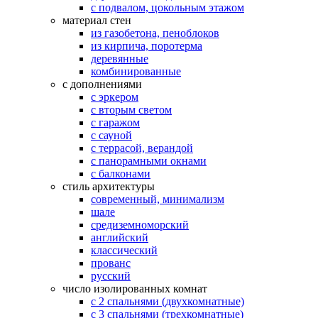
с подвалом, цокольным этажом
материал стен
из газобетона, пеноблоков
из кирпича, поротерма
деревянные
комбинированные
с дополнениями
с эркером
с вторым светом
с гаражом
с сауной
с террасой, верандой
с панорамными окнами
с балконами
стиль архитектуры
современный, минимализм
шале
средиземноморский
английский
классический
прованс
русский
число изолированных комнат
с 2 спальнями (двухкомнатные)
с 3 спальнями (трехкомнатные)