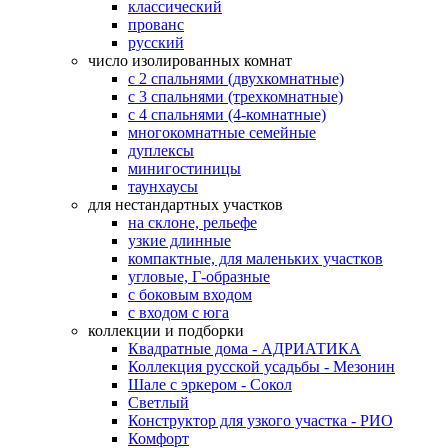
классический
прованс
русский
число изолированных комнат
с 2 спальнями (двухкомнатные)
с 3 спальнями (трехкомнатные)
с 4 спальнями (4-комнатные)
многокомнатные семейные
дуплексы
минигостиницы
таунхаусы
для нестандартных участков
на склоне, рельефе
узкие длинные
компактные, для маленьких участков
угловые, Г-образные
с боковым входом
с входом с юга
коллекции и подборки
Квадратные дома - АДРИАТИКА
Коллекция русской усадьбы - Мезонин
Шале с эркером - Сокол
Светлый
Конструктор для узкого участка - РИО
Комфорт