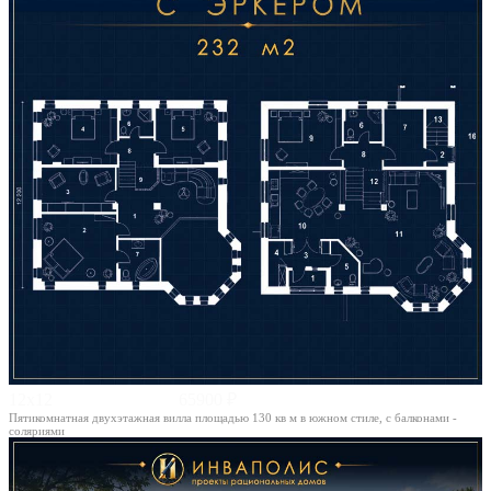
12х12
65900 ₽
Пятикомнатная двухэтажная вилла площадью 130 кв м в южном стиле, с балконами -
соляриями