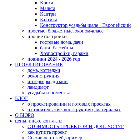
Кроха
Мальта
Кантри
Балтика
Конструктор усадьбы шале - Европейский
простые, бюджетные, эконом-класс
прочие постройки
гостевые дома, дачи
бани, бассейны
Хозпостройки, гаражи
новинки 2024 - 2026 год
ПРОЕКТИРОВАНИЕ
дома, коттеджи
реконструкция
интерьеры, дизайн
ландшафт
усадьбы и поместья
БЛОГ
о проектировании и готовых проектах
о строительстве, конструкциях, материалах
О БЮРО
цены, инфо, контакты
СТОИМОСТЬ ПРОЕКТОВ И ДОП. УСЛУГ
как купить проект
Состав чертежей, пример