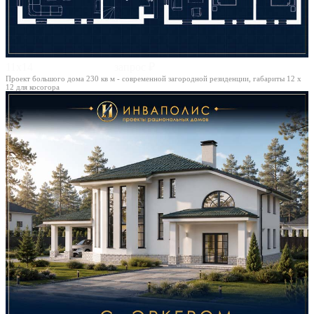
11х14
запрос ₽
Проект большого дома 230 кв м - современной загородной резиденции, габариты 12 х
12 для косогора