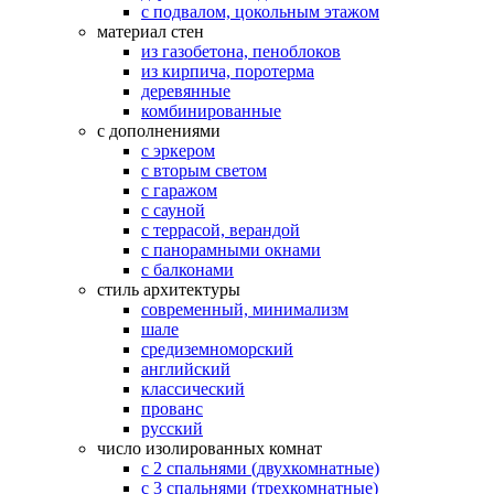
с подвалом, цокольным этажом
материал стен
из газобетона, пеноблоков
из кирпича, поротерма
деревянные
комбинированные
с дополнениями
с эркером
с вторым светом
с гаражом
с сауной
с террасой, верандой
с панорамными окнами
с балконами
стиль архитектуры
современный, минимализм
шале
средиземноморский
английский
классический
прованс
русский
число изолированных комнат
с 2 спальнями (двухкомнатные)
с 3 спальнями (трехкомнатные)