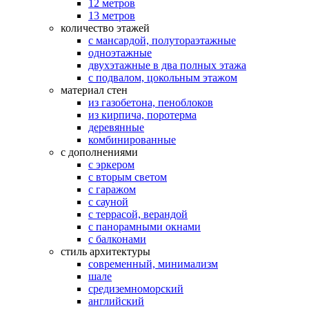
12 метров
13 метров
количество этажей
с мансардой, полутораэтажные
одноэтажные
двухэтажные в два полных этажа
с подвалом, цокольным этажом
материал стен
из газобетона, пеноблоков
из кирпича, поротерма
деревянные
комбинированные
с дополнениями
с эркером
с вторым светом
с гаражом
с сауной
с террасой, верандой
с панорамными окнами
с балконами
стиль архитектуры
современный, минимализм
шале
средиземноморский
английский