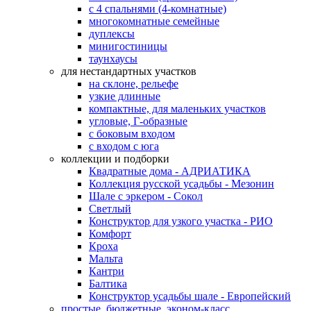
с 4 спальнями (4-комнатные)
многокомнатные семейные
дуплексы
минигостиницы
таунхаусы
для нестандартных участков
на склоне, рельефе
узкие длинные
компактные, для маленьких участков
угловые, Г-образные
с боковым входом
с входом с юга
коллекции и подборки
Квадратные дома - АДРИАТИКА
Коллекция русской усадьбы - Мезонин
Шале с эркером - Сокол
Светлый
Конструктор для узкого участка - РИО
Комфорт
Кроха
Мальта
Кантри
Балтика
Конструктор усадьбы шале - Европейский
простые, бюджетные, эконом-класс