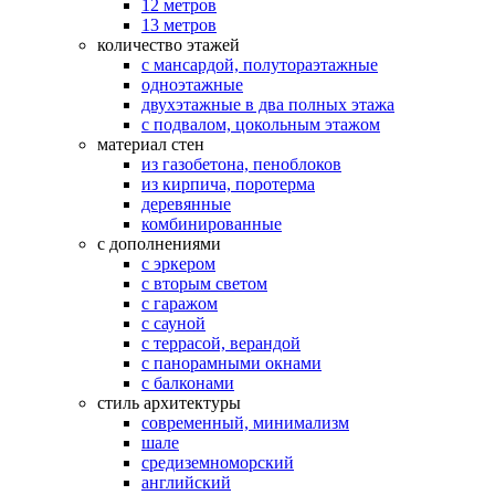
12 метров
13 метров
количество этажей
с мансардой, полутораэтажные
одноэтажные
двухэтажные в два полных этажа
с подвалом, цокольным этажом
материал стен
из газобетона, пеноблоков
из кирпича, поротерма
деревянные
комбинированные
с дополнениями
с эркером
с вторым светом
с гаражом
с сауной
с террасой, верандой
с панорамными окнами
с балконами
стиль архитектуры
современный, минимализм
шале
средиземноморский
английский