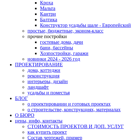
Кроха
Мальта
Кантри
Балтика
Конструктор усадьбы шале - Европейский
простые, бюджетные, эконом-класс
прочие постройки
гостевые дома, дачи
бани, бассейны
Хозпостройки, гаражи
новинки 2024 - 2026 год
ПРОЕКТИРОВАНИЕ
дома, коттеджи
реконструкция
интерьеры, дизайн
ландшафт
усадьбы и поместья
БЛОГ
о проектировании и готовых проектах
о строительстве, конструкциях, материалах
О БЮРО
цены, инфо, контакты
СТОИМОСТЬ ПРОЕКТОВ И ДОП. УСЛУГ
как купить проект
Состав чертежей, пример