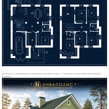
11х13
59700 ₽
коттедж в современном западном сельском стиле, с гаражом и винтовой лестницей с
балкона