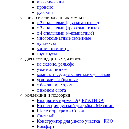
классический
прованс
русский
число изолированных комнат
с 2 спальнями (двухкомнатные)
с 3 спальнями (трехкомнатные)
с 4 спальнями (4-комнатные)
многокомнатные семейные
дуплексы
минигостиницы
таунхаусы
для нестандартных участков
на склоне, рельефе
узкие длинные
компактные, для маленьких участков
угловые, Г-образные
с боковым входом
с входом с юга
коллекции и подборки
Квадратные дома - АДРИАТИКА
Коллекция русской усадьбы - Мезонин
Шале с эркером - Сокол
Светлый
Конструктор для узкого участка - РИО
Комфорт