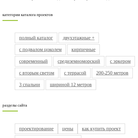
категории каталога проектов
полный каталог
двухэтажные +
с подвалом цоколем
кирпичные
современный
средиземноморский
с эркером
с вторым светом
с террасой
200-250 метров
3 спальни
шириной 12 метров
разделы сайта
проектирование
цены
как купить проект