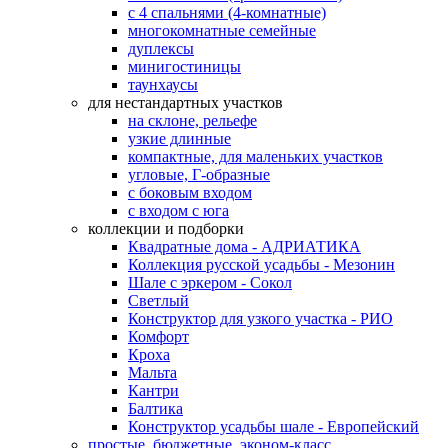
с 4 спальнями (4-комнатные)
многокомнатные семейные
дуплексы
минигостиницы
таунхаусы
для нестандартных участков
на склоне, рельефе
узкие длинные
компактные, для маленьких участков
угловые, Г-образные
с боковым входом
с входом с юга
коллекции и подборки
Квадратные дома - АДРИАТИКА
Коллекция русской усадьбы - Мезонин
Шале с эркером - Сокол
Светлый
Конструктор для узкого участка - РИО
Комфорт
Кроха
Мальта
Кантри
Балтика
Конструктор усадьбы шале - Европейский
простые, бюджетные, эконом-класс