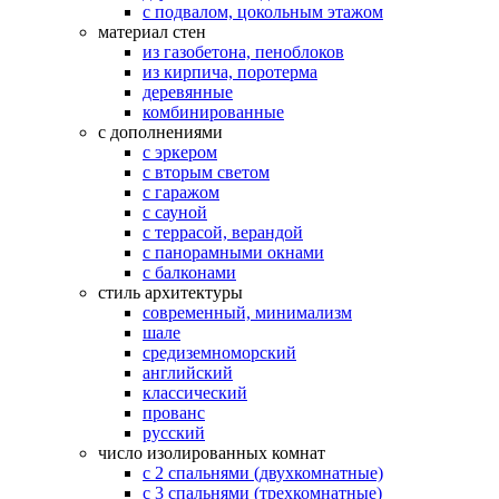
с подвалом, цокольным этажом
материал стен
из газобетона, пеноблоков
из кирпича, поротерма
деревянные
комбинированные
с дополнениями
с эркером
с вторым светом
с гаражом
с сауной
с террасой, верандой
с панорамными окнами
с балконами
стиль архитектуры
современный, минимализм
шале
средиземноморский
английский
классический
прованс
русский
число изолированных комнат
с 2 спальнями (двухкомнатные)
с 3 спальнями (трехкомнатные)