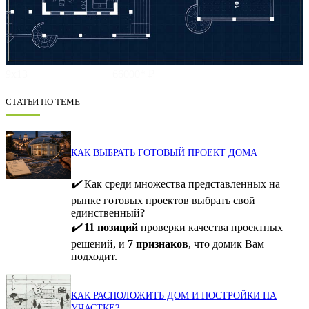
9х13
66000* ₽
СТАТЬИ ПО ТЕМЕ
КАК ВЫБРАТЬ ГОТОВЫЙ ПРОЕКТ ДОМА
✔️
Как среди множества представленных на
рынке готовых проектов выбрать свой
единственный?
✔️
11 позиций
проверки качества проектных
решений, и
7 признаков
, что домик Вам
подходит.
КАК РАСПОЛОЖИТЬ ДОМ И ПОСТРОЙКИ НА
УЧАСТКЕ?