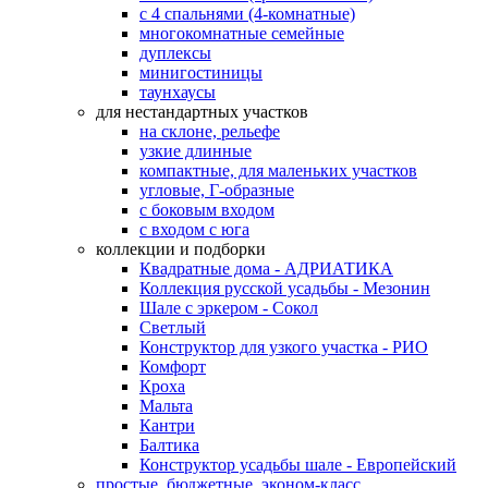
с 4 спальнями (4-комнатные)
многокомнатные семейные
дуплексы
минигостиницы
таунхаусы
для нестандартных участков
на склоне, рельефе
узкие длинные
компактные, для маленьких участков
угловые, Г-образные
с боковым входом
с входом с юга
коллекции и подборки
Квадратные дома - АДРИАТИКА
Коллекция русской усадьбы - Мезонин
Шале с эркером - Сокол
Светлый
Конструктор для узкого участка - РИО
Комфорт
Кроха
Мальта
Кантри
Балтика
Конструктор усадьбы шале - Европейский
простые, бюджетные, эконом-класс