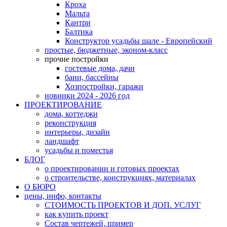
Кроха
Мальта
Кантри
Балтика
Конструктор усадьбы шале - Европейский
простые, бюджетные, эконом-класс
прочие постройки
гостевые дома, дачи
бани, бассейны
Хозпостройки, гаражи
новинки 2024 - 2026 год
ПРОЕКТИРОВАНИЕ
дома, коттеджи
реконструкция
интерьеры, дизайн
ландшафт
усадьбы и поместья
БЛОГ
о проектировании и готовых проектах
о строительстве, конструкциях, материалах
О БЮРО
цены, инфо, контакты
СТОИМОСТЬ ПРОЕКТОВ И ДОП. УСЛУГ
как купить проект
Состав чертежей, пример