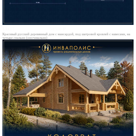
13х17
51500 ₽
Красивый русский деревянный дом с мансардой, под шатровой кровлей с навесами, на
четыре спальни (опочивальни)