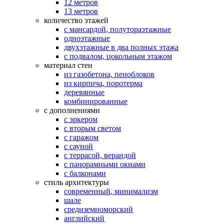
12 метров
13 метров
количество этажей
с мансардой, полутораэтажные
одноэтажные
двухэтажные в два полных этажа
с подвалом, цокольным этажом
материал стен
из газобетона, пеноблоков
из кирпича, поротерма
деревянные
комбинированные
с дополнениями
с эркером
с вторым светом
с гаражом
с сауной
с террасой, верандой
с панорамными окнами
с балконами
стиль архитектуры
современный, минимализм
шале
средиземноморский
английский