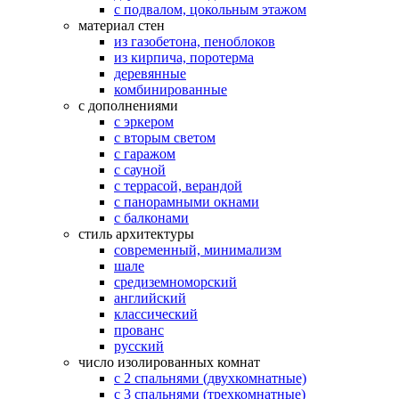
с подвалом, цокольным этажом
материал стен
из газобетона, пеноблоков
из кирпича, поротерма
деревянные
комбинированные
с дополнениями
с эркером
с вторым светом
с гаражом
с сауной
с террасой, верандой
с панорамными окнами
с балконами
стиль архитектуры
современный, минимализм
шале
средиземноморский
английский
классический
прованс
русский
число изолированных комнат
с 2 спальнями (двухкомнатные)
с 3 спальнями (трехкомнатные)