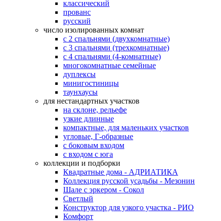
классический
прованс
русский
число изолированных комнат
с 2 спальнями (двухкомнатные)
с 3 спальнями (трехкомнатные)
с 4 спальнями (4-комнатные)
многокомнатные семейные
дуплексы
минигостиницы
таунхаусы
для нестандартных участков
на склоне, рельефе
узкие длинные
компактные, для маленьких участков
угловые, Г-образные
с боковым входом
с входом с юга
коллекции и подборки
Квадратные дома - АДРИАТИКА
Коллекция русской усадьбы - Мезонин
Шале с эркером - Сокол
Светлый
Конструктор для узкого участка - РИО
Комфорт