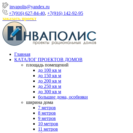
invapolis@yandex.ru
+7(916) 627-84-40
,
+7(916) 142-92-95
заказать проект
Главная
КАТАЛОГ ПРОЕКТОВ ДОМОВ
площадь помещений
до 100 кв м
до 150 кв м
до 200 кв м
до 250 кв м
до 300 кв м
большие дома, особняки
ширина дома
7 метров
8 метров
9 метров
10 метров
11 метров