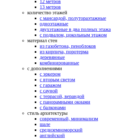
12 метров
13 метров
количество этажей
с мансардой, полутораэтажные
одноэтажные
двухэтажные в два полных этажа
с подвалом, цокольным этажом
материал стен
из газобетона, пеноблоков
из кирпича, поротерма
деревянные
комбинированные
с дополнениями
с эркером
с вторым светом
с гаражом
с сауной
с террасой, верандой
с панорамными окнами
с балконами
стиль архитектуры
современный, минимализм
шале
средиземноморский
английский