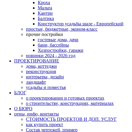
Кроха
Мальта
Кантри
Балтика
Конструктор усадьбы шале - Европейский
простые, бюджетные, эконом-класс
прочие постройки
гостевые дома, дачи
бани, бассейны
Хозпостройки, гаражи
новинки 2024 - 2026 год
ПРОЕКТИРОВАНИЕ
дома, коттеджи
реконструкция
интерьеры, дизайн
ландшафт
усадьбы и поместья
БЛОГ
о проектировании и готовых проектах
о строительстве, конструкциях, материалах
О БЮРО
цены, инфо, контакты
СТОИМОСТЬ ПРОЕКТОВ И ДОП. УСЛУГ
как купить проект
Состав чертежей, пример