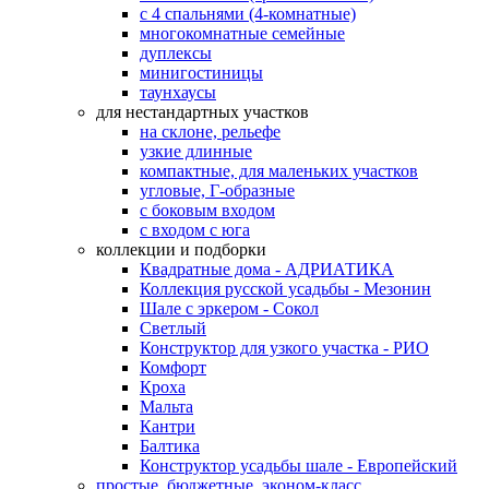
с 4 спальнями (4-комнатные)
многокомнатные семейные
дуплексы
минигостиницы
таунхаусы
для нестандартных участков
на склоне, рельефе
узкие длинные
компактные, для маленьких участков
угловые, Г-образные
с боковым входом
с входом с юга
коллекции и подборки
Квадратные дома - АДРИАТИКА
Коллекция русской усадьбы - Мезонин
Шале с эркером - Сокол
Светлый
Конструктор для узкого участка - РИО
Комфорт
Кроха
Мальта
Кантри
Балтика
Конструктор усадьбы шале - Европейский
простые, бюджетные, эконом-класс