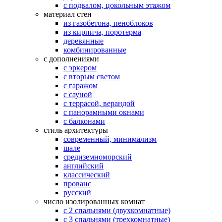
с подвалом, цокольным этажом
материал стен
из газобетона, пеноблоков
из кирпича, поротерма
деревянные
комбинированные
с дополнениями
с эркером
с вторым светом
с гаражом
с сауной
с террасой, верандой
с панорамными окнами
с балконами
стиль архитектуры
современный, минимализм
шале
средиземноморский
английский
классический
прованс
русский
число изолированных комнат
с 2 спальнями (двухкомнатные)
с 3 спальнями (трехкомнатные)