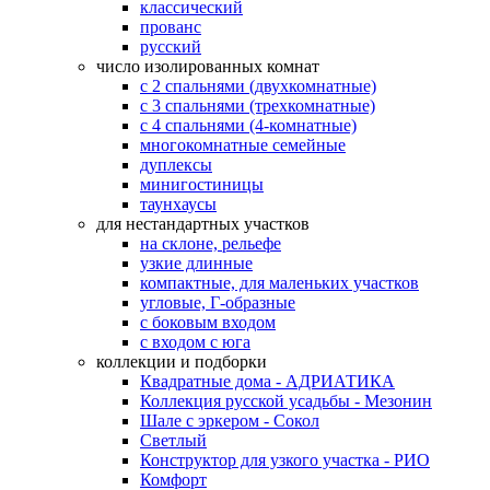
классический
прованс
русский
число изолированных комнат
с 2 спальнями (двухкомнатные)
с 3 спальнями (трехкомнатные)
с 4 спальнями (4-комнатные)
многокомнатные семейные
дуплексы
минигостиницы
таунхаусы
для нестандартных участков
на склоне, рельефе
узкие длинные
компактные, для маленьких участков
угловые, Г-образные
с боковым входом
с входом с юга
коллекции и подборки
Квадратные дома - АДРИАТИКА
Коллекция русской усадьбы - Мезонин
Шале с эркером - Сокол
Светлый
Конструктор для узкого участка - РИО
Комфорт