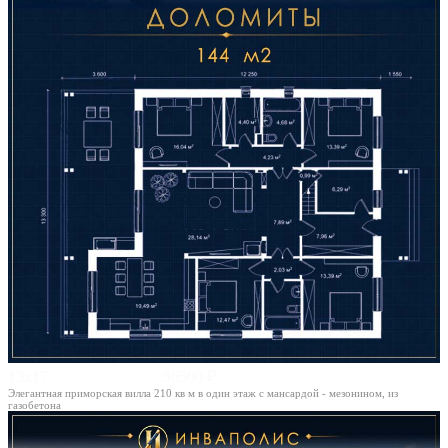
13х17
56500 ₽
Элегантная приморская вилла 210 кв м в один этаж с мансардой - мезонином, из
газобетона