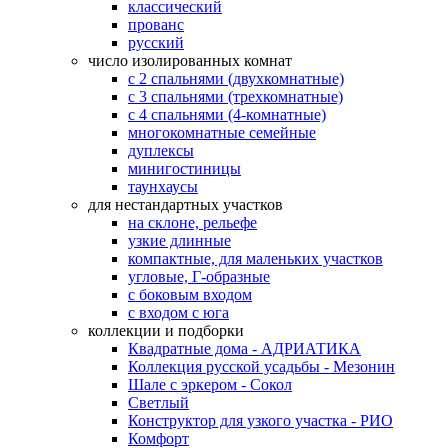
классический
прованс
русский
число изолированных комнат
с 2 спальнями (двухкомнатные)
с 3 спальнями (трехкомнатные)
с 4 спальнями (4-комнатные)
многокомнатные семейные
дуплексы
минигостиницы
таунхаусы
для нестандартных участков
на склоне, рельефе
узкие длинные
компактные, для маленьких участков
угловые, Г-образные
с боковым входом
с входом с юга
коллекции и подборки
Квадратные дома - АДРИАТИКА
Коллекция русской усадьбы - Мезонин
Шале с эркером - Сокол
Светлый
Конструктор для узкого участка - РИО
Комфорт