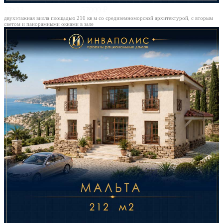
12х13
57000 ₽
двухэтажная вилла площадью 210 кв м со средиземноморской архитектурой, с вторым
светом и панорамными окнами в зале