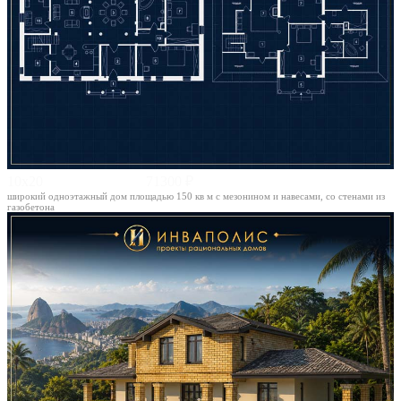
10х20
71300 ₽
широкий одноэтажный дом площадью 150 кв м с мезонином и навесами, со стенами из
газобетона