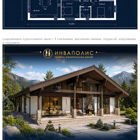
15х16
61800 ₽
современное одноэтажное шале с 4 спальнями, высокими окнами, террасой, кладовками
и чердаком