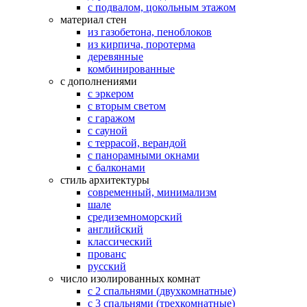
с подвалом, цокольным этажом
материал стен
из газобетона, пеноблоков
из кирпича, поротерма
деревянные
комбинированные
с дополнениями
с эркером
с вторым светом
с гаражом
с сауной
с террасой, верандой
с панорамными окнами
с балконами
стиль архитектуры
современный, минимализм
шале
средиземноморский
английский
классический
прованс
русский
число изолированных комнат
с 2 спальнями (двухкомнатные)
с 3 спальнями (трехкомнатные)