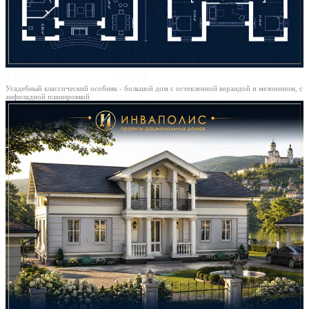
13х18
68200 ₽
Усадебный классический особняк - большой дом с остекленной верандой и мезонином, с
анфиладной планировкой