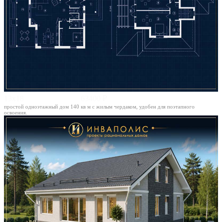
13х18
63400 ₽
простой одноэтажный дом 140 кв м с жилым чердаком, удобен для поэтапного
освоения.