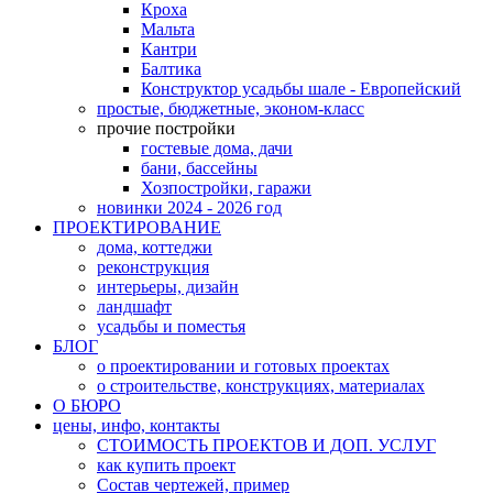
Кроха
Мальта
Кантри
Балтика
Конструктор усадьбы шале - Европейский
простые, бюджетные, эконом-класс
прочие постройки
гостевые дома, дачи
бани, бассейны
Хозпостройки, гаражи
новинки 2024 - 2026 год
ПРОЕКТИРОВАНИЕ
дома, коттеджи
реконструкция
интерьеры, дизайн
ландшафт
усадьбы и поместья
БЛОГ
о проектировании и готовых проектах
о строительстве, конструкциях, материалах
О БЮРО
цены, инфо, контакты
СТОИМОСТЬ ПРОЕКТОВ И ДОП. УСЛУГ
как купить проект
Состав чертежей, пример