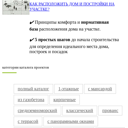
КАК РАСПОЛОЖИТЬ ДОМ И ПОСТРОЙКИ НА
УЧАСТКЕ?
✔️
Принципы комфорта и
нормативная
база
расположения дома на участке.
✔️
5 простых шагов
до начала строительства
для определения идеального места дома,
построек и посадок
категории каталога проектов
полный каталог
1-этажные
с мансардой
из газобетона
кирпичные
средиземноморский
классический
прованс
с террасой
с панорамными окнами