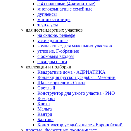
с 4 спальнями (4-комнатные)
многокомнатные семейные
дуплексы
минигостиницы
таунхаусы
для нестандартных участков
на склоне, рельефе
узкие длинные
компактные, для маленьких участков
угловые, Г-образные
с боковым входом
с входом с юга
коллекции и подборки
Квадратные дома - АДРИАТИКА
Коллекция русской усадьбы - Мезонин
Шале с эркером - Сокол
Светлый
Конструктор для узкого участка - РИО
Комфорт
Кроха
Мальта
Кантри
Балтика
Конструктор усадьбы шале - Европейский
простые, бюджетные, эконом-класс