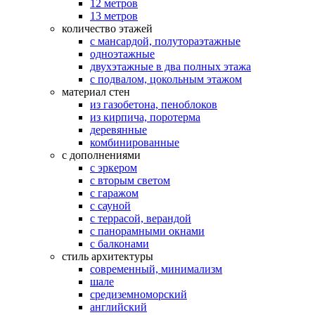
12 метров
13 метров
количество этажей
с мансардой, полутораэтажные
одноэтажные
двухэтажные в два полных этажа
с подвалом, цокольным этажом
материал стен
из газобетона, пеноблоков
из кирпича, поротерма
деревянные
комбинированные
с дополнениями
с эркером
с вторым светом
с гаражом
с сауной
с террасой, верандой
с панорамными окнами
с балконами
стиль архитектуры
современный, минимализм
шале
средиземноморский
английский