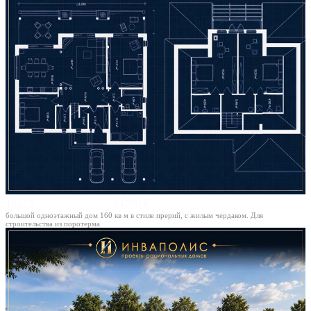
13х15
64700 ₽
большой одноэтажный дом 160 кв м в стиле прерий, с жилым чердаком. Для
строительства из поротерма