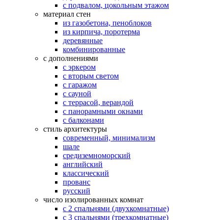
с подвалом, цокольным этажом
материал стен
из газобетона, пеноблоков
из кирпича, поротерма
деревянные
комбинированные
с дополнениями
с эркером
с вторым светом
с гаражом
с сауной
с террасой, верандой
с панорамными окнами
с балконами
стиль архитектуры
современный, минимализм
шале
средиземноморский
английский
классический
прованс
русский
число изолированных комнат
с 2 спальнями (двухкомнатные)
с 3 спальнями (трехкомнатные)