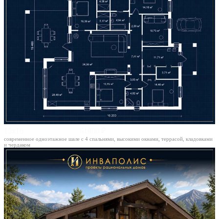
15х16
61800 ₽
современное одноэтажное шале с 4 спальнями, высокими окнами, террасой, кладовками
и чердаком