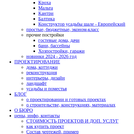
Кроха
Мальта
Кантри
Балтика
Конструктор усадьбы шале - Европейский
простые, бюджетные, эконом-класс
прочие постройки
гостевые дома, дачи
бани, бассейны
Хозпостройки, гаражи
новинки 2024 - 2026 год
ПРОЕКТИРОВАНИЕ
дома, коттеджи
реконструкция
интерьеры, дизайн
ландшафт
усадьбы и поместья
БЛОГ
о проектировании и готовых проектах
о строительстве, конструкциях, материалах
О БЮРО
цены, инфо, контакты
СТОИМОСТЬ ПРОЕКТОВ И ДОП. УСЛУГ
как купить проект
Состав чертежей, пример