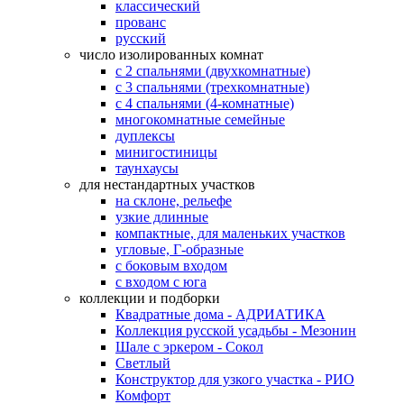
классический
прованс
русский
число изолированных комнат
с 2 спальнями (двухкомнатные)
с 3 спальнями (трехкомнатные)
с 4 спальнями (4-комнатные)
многокомнатные семейные
дуплексы
минигостиницы
таунхаусы
для нестандартных участков
на склоне, рельефе
узкие длинные
компактные, для маленьких участков
угловые, Г-образные
с боковым входом
с входом с юга
коллекции и подборки
Квадратные дома - АДРИАТИКА
Коллекция русской усадьбы - Мезонин
Шале с эркером - Сокол
Светлый
Конструктор для узкого участка - РИО
Комфорт