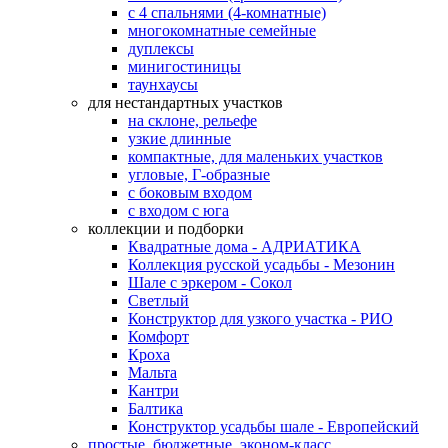
с 4 спальнями (4-комнатные)
многокомнатные семейные
дуплексы
минигостиницы
таунхаусы
для нестандартных участков
на склоне, рельефе
узкие длинные
компактные, для маленьких участков
угловые, Г-образные
с боковым входом
с входом с юга
коллекции и подборки
Квадратные дома - АДРИАТИКА
Коллекция русской усадьбы - Мезонин
Шале с эркером - Сокол
Светлый
Конструктор для узкого участка - РИО
Комфорт
Кроха
Мальта
Кантри
Балтика
Конструктор усадьбы шале - Европейский
простые, бюджетные, эконом-класс