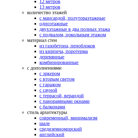
12 метров
13 метров
количество этажей
с мансардой, полутораэтажные
одноэтажные
двухэтажные в два полных этажа
с подвалом, цокольным этажом
материал стен
из газобетона, пеноблоков
из кирпича, поротерма
деревянные
комбинированные
с дополнениями
с эркером
с вторым светом
с гаражом
с сауной
с террасой, верандой
с панорамными окнами
с балконами
стиль архитектуры
современный, минимализм
шале
средиземноморский
английский