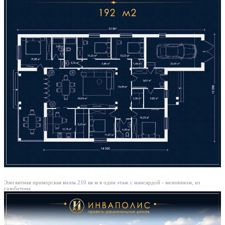
13х22
57 500 ₽
Элегантная приморская вилла 210 кв м в один этаж с мансардой - мезонином, из
газобетона