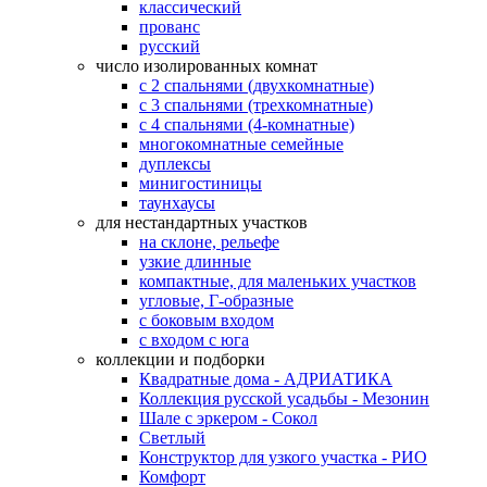
классический
прованс
русский
число изолированных комнат
с 2 спальнями (двухкомнатные)
с 3 спальнями (трехкомнатные)
с 4 спальнями (4-комнатные)
многокомнатные семейные
дуплексы
минигостиницы
таунхаусы
для нестандартных участков
на склоне, рельефе
узкие длинные
компактные, для маленьких участков
угловые, Г-образные
с боковым входом
с входом с юга
коллекции и подборки
Квадратные дома - АДРИАТИКА
Коллекция русской усадьбы - Мезонин
Шале с эркером - Сокол
Светлый
Конструктор для узкого участка - РИО
Комфорт