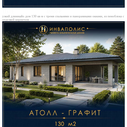
11х19
48800 ₽
узкий длинныйо дом 130 кв м с тремя спальнями и панорамными окнами, из пеноблока с
отделкой кирпичом