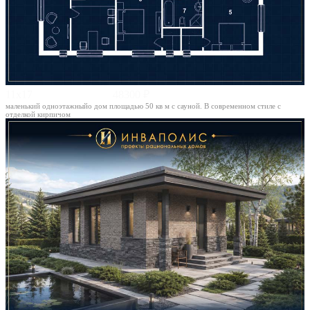
11х17
48300 ₽
маленький одноэтажныйо дом площадью 50 кв м с сауной. В современном стиле с
отделкой кирпичом