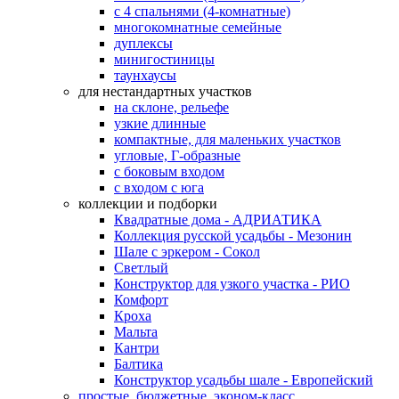
с 4 спальнями (4-комнатные)
многокомнатные семейные
дуплексы
минигостиницы
таунхаусы
для нестандартных участков
на склоне, рельефе
узкие длинные
компактные, для маленьких участков
угловые, Г-образные
с боковым входом
с входом с юга
коллекции и подборки
Квадратные дома - АДРИАТИКА
Коллекция русской усадьбы - Мезонин
Шале с эркером - Сокол
Светлый
Конструктор для узкого участка - РИО
Комфорт
Кроха
Мальта
Кантри
Балтика
Конструктор усадьбы шале - Европейский
простые, бюджетные, эконом-класс