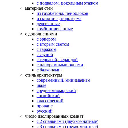
с подвалом, цокольным этажом
материал стен
из газобетона, пеноблоков
из кирпича, поротерма
деревянные
комбинированные
с дополнениями
с эркером
с вторым светом
с гаражом
с сауной
с террасой, верандой
с панорамными окнами
с балконами
стиль архитектуры
современный, минимализм
шале
средиземноморский
английский
классический
прованс
русский
число изолированных комнат
с 2 спальнями (двухкомнатные)
с 3 спальнями (трехкомнатные)