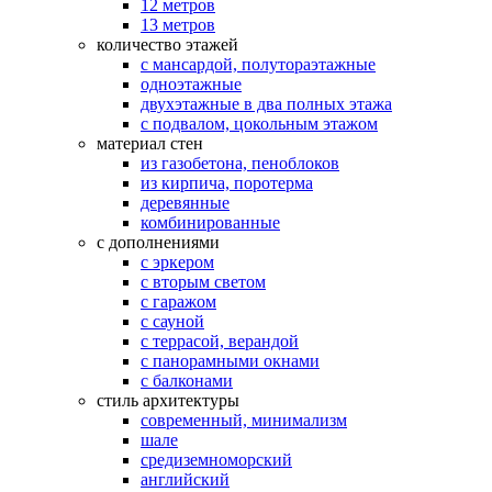
12 метров
13 метров
количество этажей
с мансардой, полутораэтажные
одноэтажные
двухэтажные в два полных этажа
с подвалом, цокольным этажом
материал стен
из газобетона, пеноблоков
из кирпича, поротерма
деревянные
комбинированные
с дополнениями
с эркером
с вторым светом
с гаражом
с сауной
с террасой, верандой
с панорамными окнами
с балконами
стиль архитектуры
современный, минимализм
шале
средиземноморский
английский