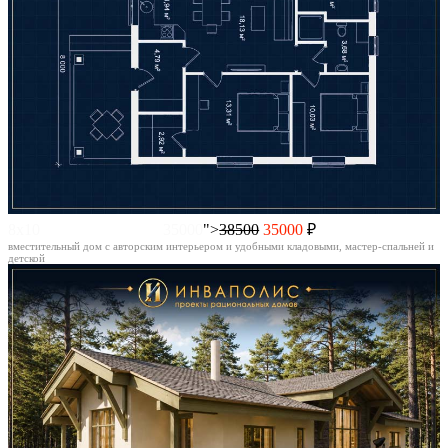
8х10
35000
">
38500
35000
₽
вместительный дом с авторским интерьером и удобными кладовыми, мастер-спальней и
детской