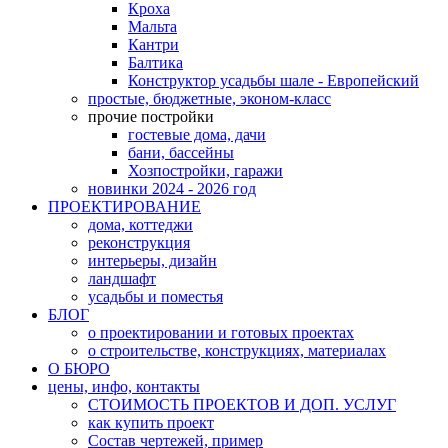
Кроха
Мальта
Кантри
Балтика
Конструктор усадьбы шале - Европейский
простые, бюджетные, эконом-класс
прочие постройки
гостевые дома, дачи
бани, бассейны
Хозпостройки, гаражи
новинки 2024 - 2026 год
ПРОЕКТИРОВАНИЕ
дома, коттеджи
реконструкция
интерьеры, дизайн
ландшафт
усадьбы и поместья
БЛОГ
о проектировании и готовых проектах
о строительстве, конструкциях, материалах
О БЮРО
цены, инфо, контакты
СТОИМОСТЬ ПРОЕКТОВ И ДОП. УСЛУГ
как купить проект
Состав чертежей, пример